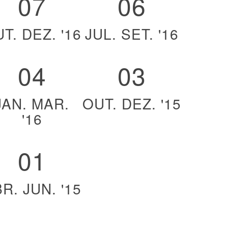
07
06
T. DEZ. '16
JUL. SET. '16
04
03
JAN. MAR.
OUT. DEZ. '15
'16
01
R. JUN. '15