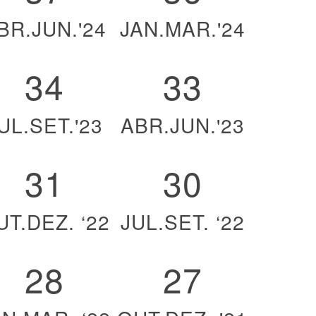
BR.JUN.'24
JAN.MAR.'24
34
33
UL.SET.'23
ABR.JUN.'23
31
30
UT.DEZ. ‘22
JUL.SET. ‘22
28
27