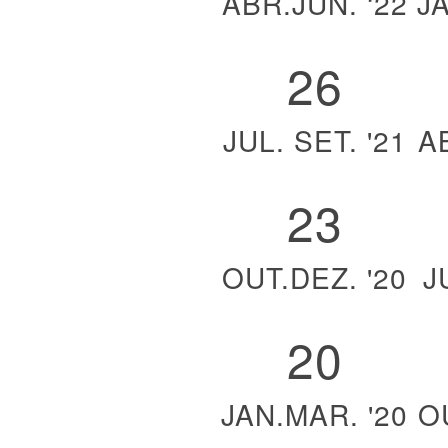
ABR.JUN. ‘22
J
26
JUL. SET. '21
A
23
OUT.DEZ. '20
J
20
JAN.MAR. '20
O