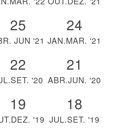
AN.MAR. ‘22
OUT.DEZ. '21
25
24
BR. JUN '21
JAN.MAR. '21
22
21
UL.SET. '20
ABR.JUN. '20
19
18
UT.DEZ. '19
JUL.SET. '19