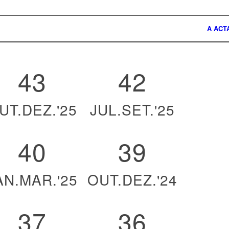
A ACT
43
42
UT.DEZ.'25
JUL.SET.'25
40
39
AN.MAR.'25
OUT.DEZ.'24
37
36