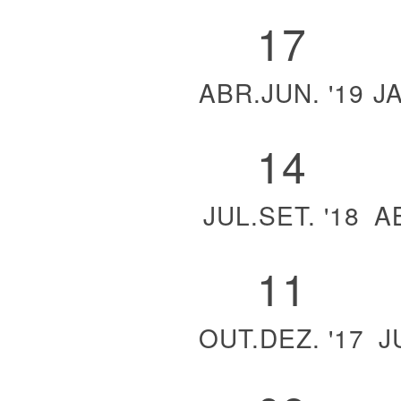
17
ABR.JUN. '19
J
14
JUL.SET. '18
A
11
OUT.DEZ. '17
J