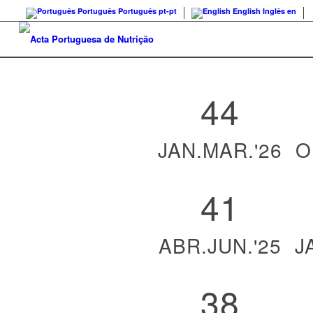
Português
Português
pt-pt
English
Inglês
en
44
JAN.MAR.'26
O
41
ABR.JUN.'25
J
38