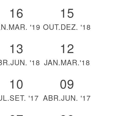
16
15
AN.MAR. '19
OUT.DEZ. '18
13
12
BR.JUN. '18
JAN.MAR.'18
10
09
UL.SET. '17
ABR.JUN. '17