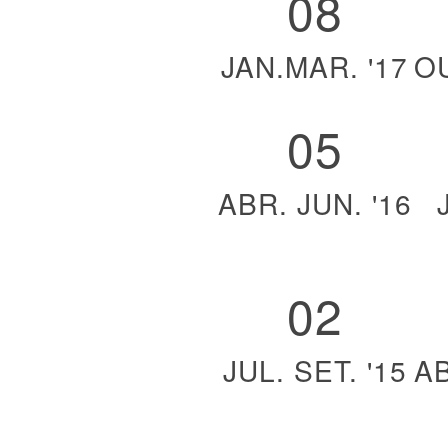
08
JAN.MAR. '17
OU
05
ABR. JUN. '16
02
JUL. SET. '15
AB