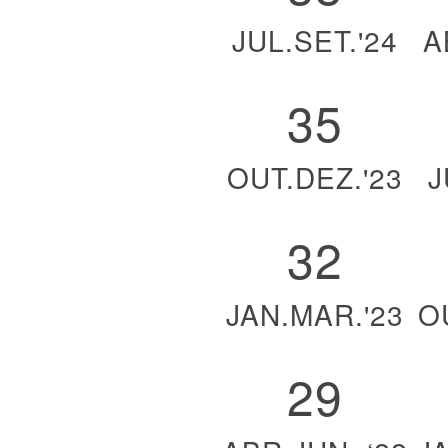
JUL.SET.'24
A
35
OUT.DEZ.'23
J
32
JAN.MAR.'23
O
29