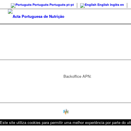
Português
Português
pt-pt
English
Inglês
en
Backoffice APN:
Este site utiliza cookies para permitir uma melhor experiência por parte do uti