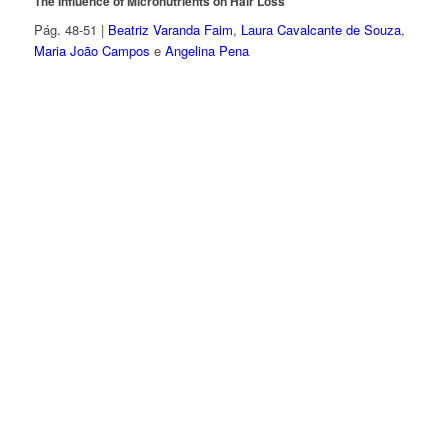
The Influence of Micronutrients on Hair Loss
Pág. 48-51 |
Beatriz Varanda Faim
,
Laura Cavalcante de Souza
,
Maria João Campos
e
Angelina Pena