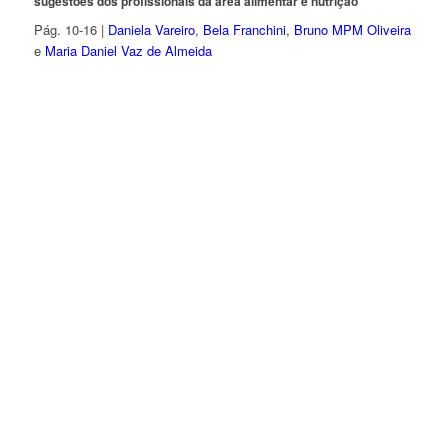
sugestões dos profissionais da área alimentar e nutrição
Pág. 10-16 |
Daniela Vareiro
,
Bela Franchini
,
Bruno MPM Oliveira
e
Maria Daniel Vaz de Almeida