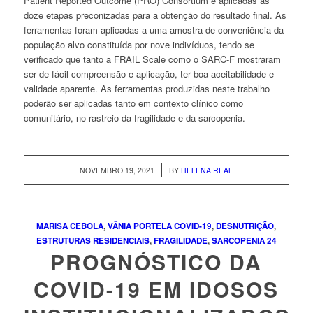
Patient Reported Outcome
(PRO)
Consortium
e aplicadas as
doze etapas preconizadas para a obtenção do resultado final. As
ferramentas foram aplicadas a uma amostra de conveniência da
população alvo constituída por nove indivíduos, tendo se
verificado que tanto a
FRAIL Scale
como o
SARC-F
mostraram
ser de fácil compreensão e aplicação, ter boa aceitabilidade e
validade aparente. As ferramentas produzidas neste trabalho
poderão ser aplicadas tanto em contexto clínico como
comunitário, no rastreio da fragilidade e da sarcopenia.
/
NOVEMBRO 19, 2021
BY
HELENA REAL
MARISA CEBOLA
,
VÂNIA PORTELA
COVID-19
,
DESNUTRIÇÃO
,
ESTRUTURAS RESIDENCIAIS
,
FRAGILIDADE
,
SARCOPENIA
24
PROGNÓSTICO DA
COVID-19 EM IDOSOS