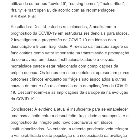
utilizando os termos “covid 19”, “nursing homes”, “malnutrition”,
“frailty” e “sarcopenia”, de acordo com as recomendações
PRISMA-ScR.
Resultados: Dos 14 estudos selecionados, 3 analisaram o
prognóstico da COVID-19 em estruturas residenciais para idosos,
2 investigaram a progressão da COVID-19 em idosos com
desnutrição e 9 com fragilidade. A revisão da literatura sugere os
funcionários como vetor importante na transmissão e propagação
do coronavírus em idosos institucionalizados e a elevada
mortalidade parece estar relacionada com complicações da
própria doença. Os idosos em risco nutricional apresentam piores
outcomes clínicos enquanto os frágeis são associados a outras
causas de morte não relacionadas com complicações da COVID-
19. Desconhecem–se as implicações da sarcopenia na evolução
da COVID-19.
Conclusões: A evidência atual é insuficiente para se estabelecer
uma associação entre a desnutrição, fragilidade e sarcopenia e o
prognóstico da infeção pelo novo coronavírus em idosos
institucionalizados. No entanto, a recente pandemia veio reforçar
a vulnerabilidade desta população e a necessidade da avaliação