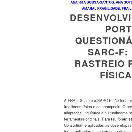
ANA RITA SOUSA-SANTOS
,
ANA SOFI
AMARAL
FRAGILIDADE
,
FRAIL
DESENVOLV
PORT
QUESTIONÁ
SARC-F:
RASTREIO 
FÍSIC
A
FRAIL Scale
e a
SARC-F
são ferram
fragilidade física e da sarcopenia. O p
adaptadas linguística e culturalmente p
ferramentas originais. Para tal, foram
Consortium
e aplicadas as doze etapas 
foram aplicadas a uma amostra de conve