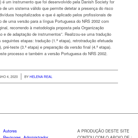
) é um instrumento que foi desenvolvido pela Danish Society for
-se de um sistema válido que permite detetar a presença do risco
ivíduos hospitalizados e que é aplicado pelos profissionais de
o de uma versão para a língua Portuguesa do NRS 2002 com
riginal, recorrendo à metodologia proposta pela Organização
o e de adaptação de instrumentos”. Realizou-se uma tradução
 seguintes etapas: tradução (1.ª etapa), retrotradução efetuada
, pré-teste (3.ª etapa) e preparação da versão final (4.ª etapa).
r este processo e também a versão Portuguesa do NRS 2002.
/
HO 4, 2020
BY
HELENA REAL
Autores
A PRODUÇÃO DESTE SITE
Revisores
Administrador
CONTOU COM O APOIO DE :