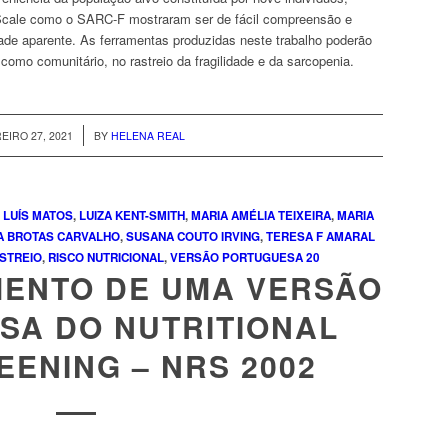
cale
como o
SARC-F
mostraram ser de fácil compreensão e
idade aparente. As ferramentas produzidas neste trabalho poderão
 como comunitário, no rastreio da fragilidade e da sarcopenia.
/
EIRO 27, 2021
BY
HELENA REAL
,
LUÍS MATOS
,
LUIZA KENT-SMITH
,
MARIA AMÉLIA TEIXEIRA
,
MARIA
A BROTAS CARVALHO
,
SUSANA COUTO IRVING
,
TERESA F AMARAL
STREIO
,
RISCO NUTRICIONAL
,
VERSÃO PORTUGUESA
20
MENTO DE UMA VERSÃO
SA DO NUTRITIONAL
EENING – NRS 2002