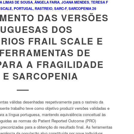
A LIMAS DE SOUSA
,
ÂNGELA FARIA
,
JOANA MENDES
,
TERESA F
 SCALE
,
PORTUGAL
,
RASTREIO
,
SARC-F
,
SARCOPENIA
26
IMENTO DAS VERSÕES
UGUESAS DOS
RIOS FRAIL SCALE E
 FERRAMENTAS DE
PARA A FRAGILIDADE
A E SARCOPENIA
entas válidas desenhadas respetivamente para o rastreio da
resente trabalho teve como objetivo produzir versões validadas e
ara a língua portuguesa, mantendo equivalência conceitual às
 seguidas as normas do
Patient Reported Outcome
(PRO)
preconizadas para a obtenção do resultado final. As ferramentas
niência da população alvo constituída por nove indivíduos,