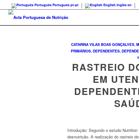
Português
Português
pt-pt
English
Inglês
en
CATARINA VILAS BOAS GONÇALVES
,
M
PRIMÁRIOS
,
DEPENDENTES
,
DEPENDE
RASTREIO D
EM UTEN
DEPENDENT
SAÚ
Introdução:
Segundo o estudo Nutrition
desnutrição. A realização do rastreio d