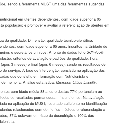
aúde, sendo a ferramenta MUST uma das ferramentas sugeridas
 nutricional em utentes dependentes, com idade superior a 65
esta população; e promover e avaliar a referenciação de utentes em
ua da qualidade. Dimensão: qualidade técnico-científica.
endentes, com idade superior a 65 anos, inscritos na Unidade de
eiros e secretários clínicos. A fonte de dados foi o
SClínico
®
.
xclusão, critérios de avaliação e padrões de qualidade. Foram
ia (após 3 meses) e final (após 6 meses), sendo os resultados de
 de serviço. A fase de intervenção, consistiu na aplicação das
icadas que consistiu em formação com Nutricionista e
 de melhoria. Análise estatística:
Microsoft Office Excel
®
.
tentes com idade média 88 anos e destes 77% pertenciam ao
 todos os resultados permaneceram insuficientes. Na avaliação
dade na aplicação do MUST; resultado suficiente na identificação
ficientes relacionados com domicílios médicos e referenciação à
liados, 37% estavam em risco de desnutrição e 100% das
icionista.