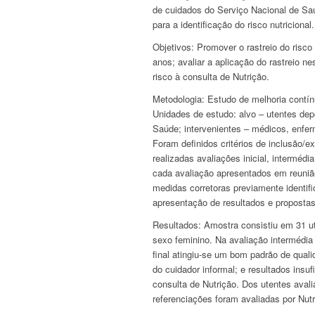
de cuidados do Serviço Nacional de S
para a identificação do risco nutricional.
Objetivos:
Promover o rastreio do risco
anos; avaliar a aplicação do rastreio n
risco à consulta de Nutrição.
Metodologia:
Estudo de melhoria contín
Unidades de estudo: alvo – utentes dep
Saúde; intervenientes – médicos, enferm
Foram definidos critérios de inclusão/e
realizadas avaliações inicial, interméd
cada avaliação apresentados em reunião
medidas corretoras previamente identif
apresentação de resultados e propostas
Resultados:
Amostra consistiu em 31 u
sexo feminino. Na avaliação intermédia
final atingiu-se um bom padrão de quali
do cuidador informal; e resultados insu
consulta de Nutrição. Dos utentes ava
referenciações foram avaliadas por Nutr