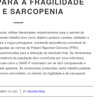
PARA A FRAGILIDADE
A E SARCOPENIA
entas válidas desenhadas respetivamente para o rastreio da
resente trabalho teve como objetivo produzir versões validadas e
ara a língua portuguesa, mantendo equivalência conceitual às
 seguidas as normas do
Patient Reported Outcome
(PRO)
preconizadas para a obtenção do resultado final. As ferramentas
niência da população alvo constituída por nove indivíduos,
cale
como o
SARC-F
mostraram ser de fácil compreensão e
idade aparente. As ferramentas produzidas neste trabalho poderão
 como comunitário, no rastreio da fragilidade e da sarcopenia.
/
BRO 19, 2021
BY
HELENA REAL