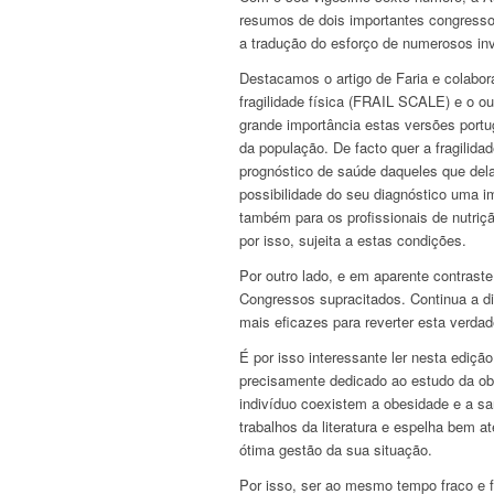
resumos de dois importantes congresso
a tradução do esforço de numerosos inv
Destacamos o artigo de Faria e colabo
fragilidade física (FRAIL SCALE) e o o
grande importância estas versões portug
da população. De facto quer a fragilida
prognóstico de saúde daqueles que dela
possibilidade do seu diagnóstico uma i
também para os profissionais de nutriç
por isso, sujeita a estas condições.
Por outro lado, e em aparente contrast
Congressos supracitados. Continua a di
mais eficazes para reverter esta verdad
É por isso interessante ler nesta ediç
precisamente dedicado ao estudo da o
indivíduo coexistem a obesidade e a sa
trabalhos da literatura e espelha bem a
ótima gestão da sua situação.
Por isso, ser ao mesmo tempo fraco e f