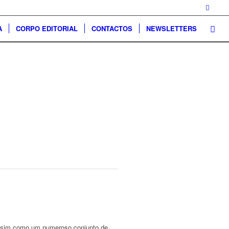
A
CORPO EDITORIAL
CONTACTOS
NEWSLETTERS
 assim como um numeroso conjunto de