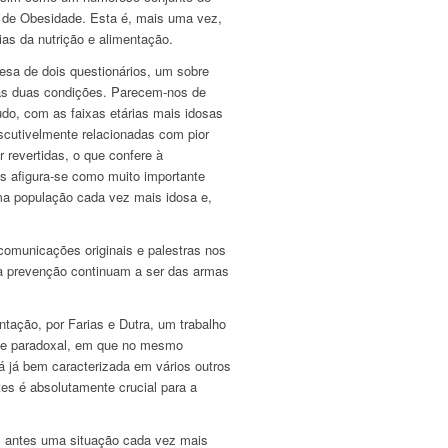
 de Obesidade. Esta é, mais uma vez,
as da nutrição e alimentação.
esa de dois questionários, um sobre
tas duas condições. Parecem-nos de
tudo, com as faixas etárias mais idosas
iscutivelmente relacionadas com pior
 revertidas, o que confere à
as afigura-se como muito importante
ma população cada vez mais idosa e,
comunicações originais e palestras nos
na prevenção continuam a ser das armas
tação, por Farias e Dutra, um trabalho
te paradoxal, em que no mesmo
á já bem caracterizada em vários outros
tes é absolutamente crucial para a
as antes uma situação cada vez mais