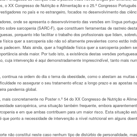
s, o XX Congresso de Nutrição e Alimentação e o 25.º Congresso Português
estigadores no país e no estrangeiro, focados no desenvolvimento das ciênci
radores, onde se apresenta o desenvolvimento das versões em língua portugu
utro sobre sarcopenia (SARC-F), que constituem ferramentas de rastreio des
uesas, porquanto irão facilitar o trabalho dos profissionais que lidam, sobre
de física quer a sarcopenia são não só altamente prevalentes como estão ind
s padecem. Mais ainda, quer a fragilidade física quer a sarcopenia podem ser
mportância ainda maior. Por tudo isto, a existência destas versões portugues
ão, cuja intervenção é aqui demonstradamente imprescindível, tanto mais nu
e, continua na ordem do dia o tema da obesidade, como o atestam as muitas 
ficuldade no assegurar o seu tratamento eficaz a longo prazo e as apostas 
eira pandemia global.
ão, mais concretamente no Poster n.º 54 do XX Congresso de Nutrição e Alimen
besidade sarcopénica, uma situação também frequente, embora aparentemen
rcopenia e em que ambas contribuem para um maior risco. Esta situação est
té que ponto a necessidade de intervenção a nível nutricional em alguns doen
orte não constitui neste caso nenhum tipo de distúrbio de personalidade, m