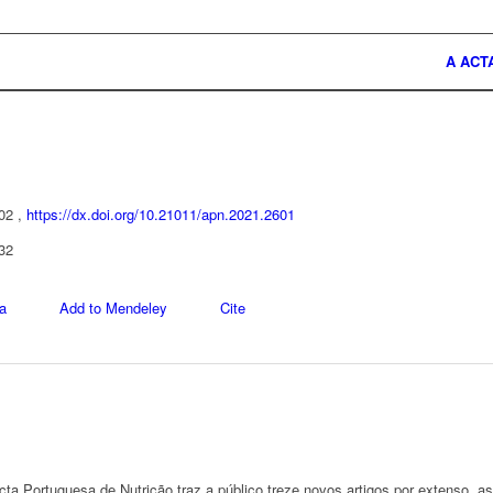
A ACT
 02 ,
https://dx.doi.org/10.21011/apn.2021.2601
32
a
Add to Mendeley
Cite
ta Portuguesa de Nutrição traz a público treze novos artigos por extenso,