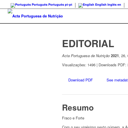
Português
Português
pt-pt
English
Inglês
en
EDITORIAL
Acta Portuguesa de Nutrição
2021
, 26,
Visualizações: 1496 | Downloads PDF: 
Download PDF
See metadat
Resumo
Fraco e Forte
Com o seu vigésimo sexto número, a Ac