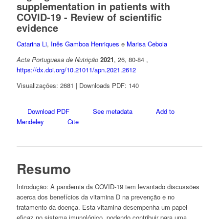
supplementation in patients with
COVID-19 - Review of scientific
evidence
Catarina Li
,
Inês Gamboa Henriques
e
Marisa Cebola
Acta Portuguesa de Nutrição
2021
, 26, 80-84 ,
https://dx.doi.org/10.21011/apn.2021.2612
Visualizações: 2681 | Downloads PDF: 140
Download PDF
See metadata
Add to
Mendeley
Cite
Resumo
Introdução:
A pandemia da COVID-19 tem levantado discussões
acerca dos benefícios da vitamina D na prevenção e no
tratamento da doença. Esta vitamina desempenha um papel
eficaz no sistema imunológico, podendo contribuir para uma