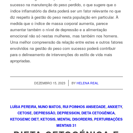
sucesso na manutenção do peso perdido, o que sugere que o
índice inflamatório da dieta poderá ser um fator relevante no que
diz respeito à gestão do peso nesta população em particular. À
medida que o índice de massa corporal aumenta, parece
aumentar também o nível de depressão e a alimentação
emocional não só nestas mulheres, mas também nos homens.
Uma melhor compreensão da relação entre estes e outros fatores
envolvidos na gestão do peso com sucesso poderá́ contribuir
para o delineamento de intervenções do estilo de vida mais
apropriadas.
/
DEZEMBRO 15, 2023
BY
HELENA REAL
LUÍSA PEREIRA
,
NUNO MATOS
,
RUI POINHOS
ANSIEDADE
,
ANXIETY
,
CETOSE
,
DEPRESSÃO
,
DEPRESSION
,
DIETA CETOGÉNICA
,
KETOGENIC DIET
,
KETOSIS
,
MENTAL DISORDERS
,
PERTURBAÇÕES
MENTAIS
31