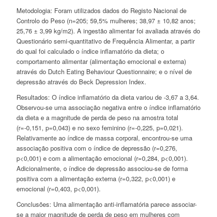
Metodologia:
Foram utilizados dados do Registo Nacional de
Controlo do Peso (n=205; 59,5% mulheres; 38,97 ± 10,82 anos;
25,76 ± 3,99 kg/m
2
). A ingestão alimentar foi avaliada através do
Questionário semi-quantitativo de Frequência Alimentar, a partir
do qual foi calculado o índice inflamatório da dieta; o
comportamento alimentar (alimentação emocional e externa)
através do
Dutch Eating Behaviour Questionnaire
; e o nível de
depressão através do
Beck Depression Index
.
Resultados:
O índice inflamatório da dieta variou de -3,67 a 3,64.
Observou-se uma associação negativa entre o índice inflamatório
da dieta e a magnitude de perda de peso na amostra total
(r=-0,151, p=0,043) e no sexo feminino (r=-0,225, p=0,021).
Relativamente ao índice de massa corporal, encontrou-se uma
associação positiva com o índice de depressão (r=0,276,
p<0,001) e com a alimentação emocional (r=0,284, p<0,001).
Adicionalmente, o índice de depressão associou-se de forma
positiva com a alimentação externa (r=0,322, p<0,001) e
emocional (r=0,403, p<0,001).
Conclusões:
Uma alimentação anti-inflamatória parece associar-
se a maior magnitude de perda de peso em mulheres com