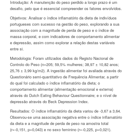
Introdução:
A manutenção do peso perdido a longo prazo é um
desafio, pelo que é essencial compreender os fatores envolvidos.
Objetivos:
Analisar o índice inflamatório da dieta de indivíduos
portugueses com sucesso na gestão do peso, explorando a sua
associação com a magnitude de perda de peso e o índice de
massa corporal, e com indicadores de comportamento alimentar
e depressão, assim como explorar a relação destas variáveis
entre si.
Metodologia:
Foram utilizados dados do Registo Nacional de
Controlo do Peso (n=205; 59,5% mulheres; 38,97 ± 10,82 anos;
25,76 ± 3,99 kg/m
2
). A ingestão alimentar foi avaliada através do
Questionário semi-quantitativo de Frequência Alimentar, a partir
do qual foi calculado o índice inflamatório da dieta; o
comportamento alimentar (alimentação emocional e externa)
através do
Dutch Eating Behaviour Questionnaire
; e o nível de
depressão através do
Beck Depression Index
.
Resultados:
O índice inflamatório da dieta variou de -3,67 a 3,64.
Observou-se uma associação negativa entre o índice inflamatório
da dieta e a magnitude de perda de peso na amostra total
(r=-0,151, p=0,043) e no sexo feminino (r=-0,225, p=0,021).