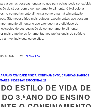
ara algumas pessoas, enquanto que para outras pode ser exibida
lação do
stress
com o comportamento alimentar é bidirecional,
ções no comportamento alimentar como uma má alimentação
ress
. São necessários mais estudos experimentais que possam
mportamento alimentar e que averiguem a efetividade de
s episódios de desregulação do comportamento alimentar
cer mais e melhores ferramentas aos profissionais de saúde e
a a nível individual ou coletivo.
/
HO 21, 2024
BY
HELENA REAL
 ARAÚJO
ATIVIDADE FÍSICA
,
CONFINAMENTO
,
CRIANÇAS
,
HÁBITOS
NTARES
,
INGESTÃO EMOCIONAL
28
DO ESTILO DE VIDA DE
DO 3.ºANO DO ENSINO
ANTE O CONFINAMENTO