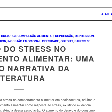
A ACT
,
RUI JORGE
COMPULSÃO ALIMENTAR
,
DEPRESSÃO
,
DEPRESSION
,
SION
,
INGESTÃO EMOCIONAL
,
OBESIDADE
,
OBESITY
,
STRESS
36
O DO STRESS NO
NTO ALIMENTAR: UMA
O NARRATIVA DA
ITERATURA
 do
stress
no comportamento alimentar em adolescentes, adultos e
tamento alimentar como resposta ao
stress
, existindo evidência
existência dessa associação. O aumento do desejo e do consumo