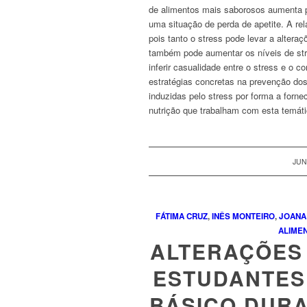
de alimentos mais saborosos aumenta p
uma situação de perda de apetite. A re
pois tanto o
stress
pode levar a altera
também pode aumentar os níveis de
st
inferir casualidade entre o
stress
e o co
estratégias concretas na prevenção do
induzidas pelo
stress
por forma a forne
nutrição que trabalham com esta temátic
JUN
FÁTIMA CRUZ
,
INÊS MONTEIRO
,
JOANA
ALIME
ALTERAÇÕES 
ESTUDANTES 
BÁSICO DUR