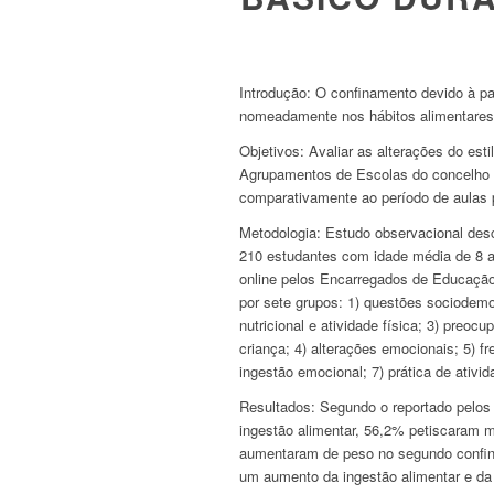
Introdução:
O confinamento devido à pa
nomeadamente nos hábitos alimentares e
Objetivos:
Avaliar as alterações do est
Agrupamentos de Escolas do concelho
comparativamente ao período de aulas 
Metodologia:
Estudo observacional desc
210 estudantes com idade média de 8 a
online pelos Encarregados de Educação, 
por sete grupos: 1) questões sociodemo
nutricional e atividade física; 3) preo
criança; 4) alterações emocionais; 5) f
ingestão emocional; 7) prática de ativid
Resultados:
Segundo o reportado pelo
ingestão alimentar, 56,2% petiscaram m
aumentaram de peso no segundo confi
um aumento da ingestão alimentar e da 