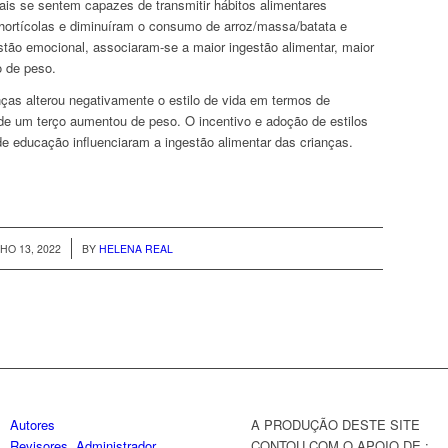
pais se sentem capazes de transmitir hábitos alimentares
ortícolas e diminuíram o consumo de arroz/massa/batata e
stão emocional, associaram-se a maior ingestão alimentar, maior
o de peso.
as alterou negativamente o estilo de vida em termos de
a de um terço aumentou de peso. O incentivo e adoção de estilos
e educação influenciaram a ingestão alimentar das crianças.
/
HO 13, 2022
BY
HELENA REAL
Autores
A PRODUÇÃO DESTE SITE
Revisores
Administrador
CONTOU COM O APOIO DE :