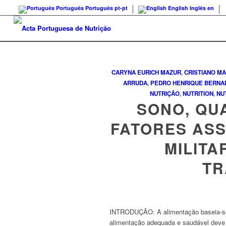
Português
Português
pt-pt
English
Inglês
en
CARYNA EURICH MAZUR
,
CRISTIANO M
ARRUDA
,
PEDRO HENRIQUE BERNAR
NUTRIÇÃO
,
NUTRITION
,
NU
SONO, QUA
FATORES ASS
MILITA
TR
INTRODUÇÃO:
A alimentação baseia-s
alimentação adequada e saudável deve a