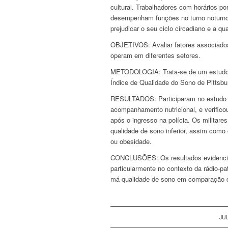
cultural. Trabalhadores com horários po
desempenham funções no turno noturno,
prejudicar o seu ciclo circadiano e a qu
OBJETIVOS:
Avaliar fatores associado
operam em diferentes setores.
METODOLOGIA:
Trata-se de um estudo
Índice de Qualidade do Sono de Pittsbur
RESULTADOS:
Participaram no estudo 
acompanhamento nutricional, e verific
após o ingresso na polícia. Os militare
qualidade de sono inferior, assim com
ou obesidade.
CONCLUSÕES:
Os resultados evidenci
particularmente no contexto da rádio-p
má qualidade de sono em comparação co
JU