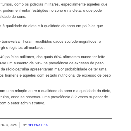
r turnos, como os polícias militares, especialmente aqueles que
 podem enfrentar restrições no sono e na dieta, o que pode
alidade do sono.
s à qualidade da dieta e à qualidade do sono em polícias que
 transversal. Foram recolhidos dados sociodemográficos, o
gh e registos alimentares.
40 polícias militares, dos quais 60% afirmaram nunca ter feito
ou-se um aumento de 50% na prevalência de excesso de peso
s da rádio-patrulha apresentaram maior probabilidade de ter uma
o os homens e aqueles com estado nutricional de excesso de peso
am uma relação entre a qualidade do sono e a qualidade da dieta,
atrulha, onde se observou uma prevalência 3,2 vezes superior de
m o setor administrativo.
/
LHO 4, 2025
BY
HELENA REAL