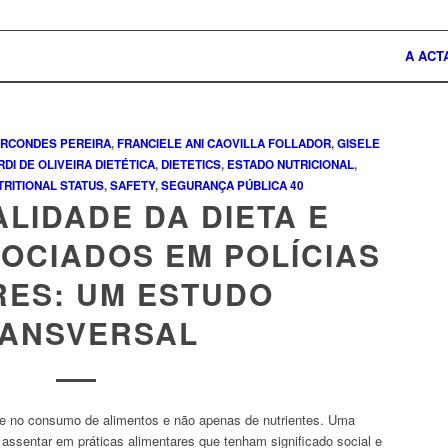
A ACT
ARCONDES PEREIRA
,
FRANCIELE ANI CAOVILLA FOLLADOR
,
GISELE
DI DE OLIVEIRA
DIETÉTICA
,
DIETETICS
,
ESTADO NUTRICIONAL
,
TRITIONAL STATUS
,
SAFETY
,
SEGURANÇA PÚBLICA
40
LIDADE DA DIETA E
OCIADOS EM POLÍCIAS
RES: UM ESTUDO
ANSVERSAL
e no consumo de alimentos e não apenas de nutrientes. Uma
ssentar em práticas alimentares que tenham significado social e