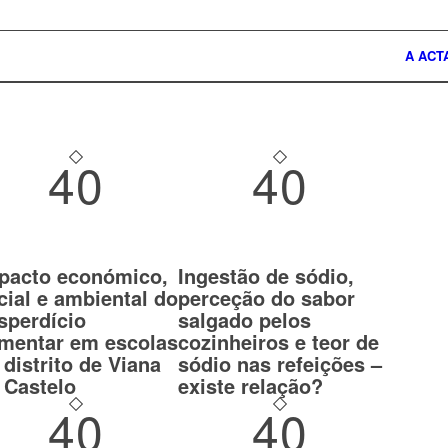
A ACT
40
40
pacto económico,
Ingestão de sódio,
cial e ambiental do
perceção do sabor
sperdício
salgado pelos
imentar em escolas
cozinheiros e teor de
 distrito de Viana
sódio nas refeições –
 Castelo
existe relação?
40
40