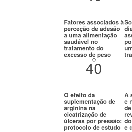
Fatores associados à
So
perceção de adesão
di
a uma alimentação
as
saudável no
po
tratamento do
um
excesso de peso
tr
40
O efeito da
A 
suplementação de
e 
arginina na
de
cicatrização de
re
úlceras por pressão:
do
protocolo de estudo
e 