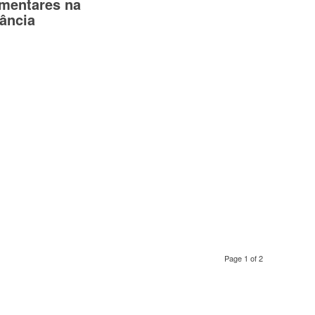
imentares na
fância
Page 1 of 2