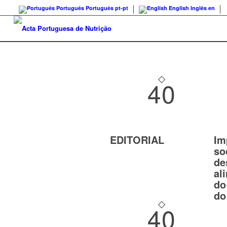
Português
Português
pt-pt
English
Inglês
en
40
EDITORIAL
Im
so
de
al
do
do
40