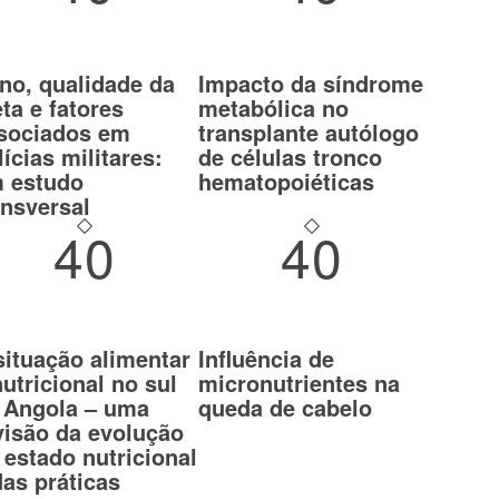
no, qualidade da
Impacto da síndrome
eta e fatores
metabólica no
sociados em
transplante autólogo
lícias militares:
de células tronco
 estudo
hematopoiéticas
ansversal
40
40
situação alimentar
Influência de
nutricional no sul
micronutrientes na
 Angola – uma
queda de cabelo
visão da evolução
 estado nutricional
das práticas