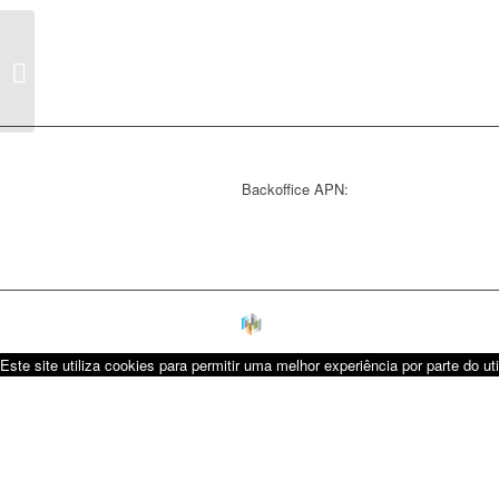
Paula Pereira
Backoffice APN:
Este site utiliza cookies para permitir uma melhor experiência por parte do uti