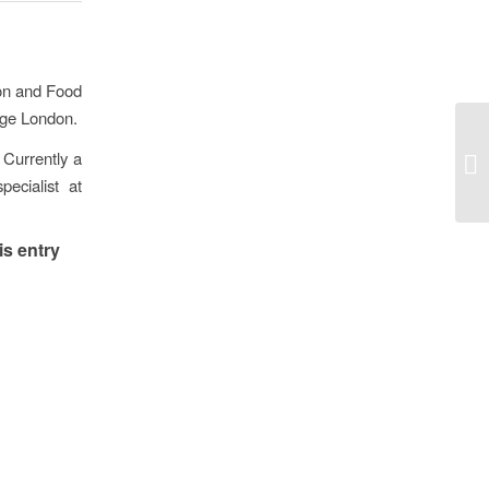
tion and Food
ege London.
 Currently a
ecialist at
is entry