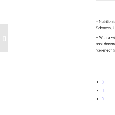
– Nutritioni
Sciences, U
– With a wi
Elisabete Ramos
post-docto
“cereneo” (c