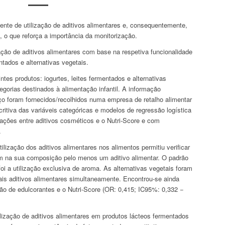
ente de utilização de aditivos alimentares e, consequentemente,
o que reforça a importância da monitorização.
ação de aditivos alimentares com base na respetiva funcionalidade
tados e alternativas vegetais.
es produtos: iogurtes, leites fermentados e alternativas
egorias destinados à alimentação infantil. A informação
preço foram fornecidos/recolhidos numa empresa de retalho alimentar
critiva das variáveis categóricas e modelos de regressão logística
iações entre aditivos cosméticos e o
Nutri-Score
e com
.
ilização dos aditivos alimentares nos alimentos permitiu verificar
 na sua composição pelo menos um aditivo alimentar. O padrão
foi a utilização exclusiva de aroma. As alternativas vegetais foram
ais aditivos alimentares simultaneamente. Encontrou-se ainda
ção de edulcorantes e o
Nutri-Score
(OR: 0,415; IC95%: 0,332 −
lização de aditivos alimentares em produtos lácteos fermentados