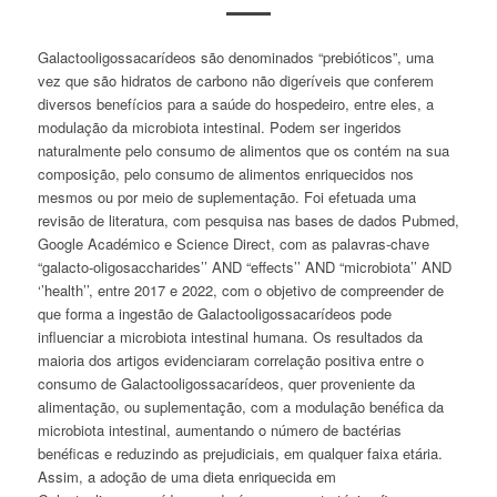
Galactooligossacarídeos são denominados “prebióticos”, uma
vez que são hidratos de carbono não digeríveis que conferem
diversos benefícios para a saúde do hospedeiro, entre eles, a
modulação da microbiota intestinal. Podem ser ingeridos
naturalmente pelo consumo de alimentos que os contém na sua
composição, pelo consumo de alimentos enriquecidos nos
mesmos ou por meio de suplementação. Foi efetuada uma
revisão de literatura, com pesquisa nas bases de dados
Pubmed
,
Google Académico e
Science Direct
, com as palavras-chave
“galacto-oligosaccharides’’ AND “effects’’ AND “microbiota’’ AND
‘’health’’, entre 2017 e 2022, com o objetivo de compreender de
que forma a ingestão de Galactooligossacarídeos pode
influenciar a microbiota intestinal humana. Os resultados da
maioria dos artigos evidenciaram correlação positiva entre o
consumo de Galactooligossacarídeos, quer proveniente da
alimentação, ou suplementação, com a modulação benéfica da
microbiota intestinal, aumentando o número de bactérias
benéficas e reduzindo as prejudiciais, em qualquer faixa etária.
Assim, a adoção de uma dieta enriquecida em