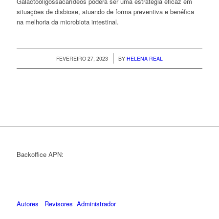
Galactooligossacarídeos poderá ser uma estratégia eficaz em
situações de disbiose, atuando de forma preventiva e benéfica
na melhoria da microbiota intestinal.
/
FEVEREIRO 27, 2023
BY
HELENA REAL
Backoffice APN:
Autores
Revisores
Administrador