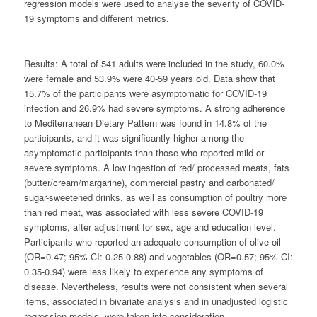
regression models were used to analyse the severity of COVID-
19 symptoms and different metrics.
Results:
A total of 541 adults were included in the study, 60.0%
were female and 53.9% were 40-59 years old. Data show that
15.7% of the participants were asymptomatic for COVID-19
infection and 26.9% had severe symptoms. A strong adherence
to Mediterranean Dietary Pattern was found in 14.8% of the
participants, and it was significantly higher among the
asymptomatic participants than those who reported mild or
severe symptoms. A low ingestion of red/ processed meats, fats
(butter/cream/margarine), commercial pastry and carbonated/
sugar-sweetened drinks, as well as consumption of poultry more
than red meat, was associated with less severe COVID-19
symptoms, after adjustment for sex, age and education level.
Participants who reported an adequate consumption of olive oil
(OR=0.47; 95% CI: 0.25-0.88) and vegetables (OR=0.57; 95% CI:
0.35-0.94) were less likely to experience any symptoms of
disease. Nevertheless, results were not consistent when several
items, associated in bivariate analysis and in unadjusted logistic
regression models, were taken into consideration.