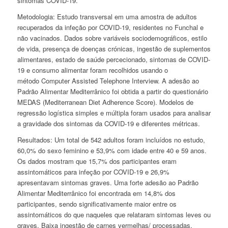
sintomas COVID-19.
Metodologia:
Estudo transversal em uma amostra de adultos
recuperados da infeção por COVID-19, residentes no Funchal e
não vacinados. Dados sobre variáveis sociodemográficos, estilo
de vida, presença de doenças crónicas, ingestão de suplementos
alimentares, estado de saúde percecionado, sintomas de COVID-
19 e consumo alimentar foram recolhidos usando o
método
Computer Assisted Telephone Interview
. A adesão ao
Padrão Alimentar Mediterrânico foi obtida a partir do questionário
MEDAS (
Mediterranean Diet Adherence Score
). Modelos de
regressão logística simples e múltipla foram usados para analisar
a gravidade dos sintomas da COVID-19 e diferentes métricas.
Resultados:
Um total de 542 adultos foram incluídos no estudo,
60,0% do sexo feminino e 53,9% com idade entre 40 e 59 anos.
Os dados mostram que 15,7% dos participantes eram
assintomáticos para infeção por COVID-19 e 26,9%
apresentavam sintomas graves. Uma forte adesão ao Padrão
Alimentar Mediterrânico foi encontrada em 14,8% dos
participantes, sendo significativamente maior entre os
assintomáticos do que naqueles que relataram sintomas leves ou
graves. Baixa ingestão de carnes vermelhas/ processadas,