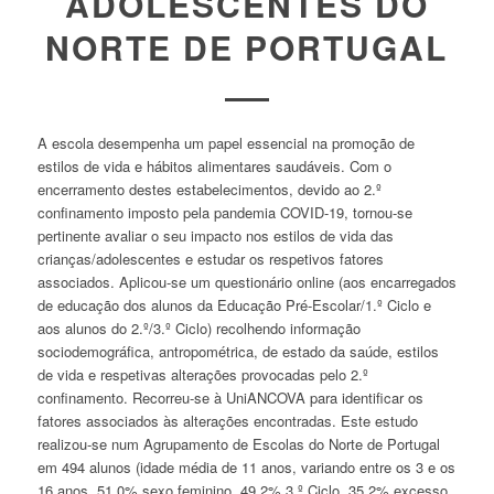
ADOLESCENTES DO
NORTE DE PORTUGAL
A escola desempenha um papel essencial na promoção de
estilos de vida e hábitos alimentares saudáveis. Com o
encerramento destes estabelecimentos, devido ao 2.º
confinamento imposto pela pandemia COVID-19, tornou-se
pertinente avaliar o seu impacto nos estilos de vida das
crianças/adolescentes e estudar os respetivos fatores
associados. Aplicou-se um questionário online (aos encarregados
de educação dos alunos da Educação Pré-Escolar/1.º Ciclo e
aos alunos do 2.º/3.º Ciclo) recolhendo informação
sociodemográfica, antropométrica, de estado da saúde, estilos
de vida e respetivas alterações provocadas pelo 2.º
confinamento. Recorreu-se à UniANCOVA para identificar os
fatores associados às alterações encontradas. Este estudo
realizou-se num Agrupamento de Escolas do Norte de Portugal
em 494 alunos (idade média de 11 anos, variando entre os 3 e os
16 anos, 51,0% sexo feminino, 49,2% 3.º Ciclo, 35,2% excesso