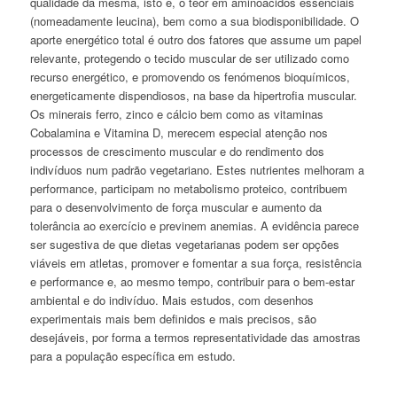
qualidade da mesma, isto é, o teor em aminoácidos essenciais
(nomeadamente leucina), bem como a sua biodisponibilidade. O
aporte energético total é outro dos fatores que assume um papel
relevante, protegendo o tecido muscular de ser utilizado como
recurso energético, e promovendo os fenómenos bioquímicos,
energeticamente dispendiosos, na base da hipertrofia muscular.
Os minerais ferro, zinco e cálcio bem como as vitaminas
Cobalamina e Vitamina D, merecem especial atenção nos
processos de crescimento muscular e do rendimento dos
indivíduos num padrão vegetariano. Estes nutrientes melhoram a
performance
, participam no metabolismo proteico, contribuem
para o desenvolvimento de força muscular e aumento da
tolerância ao exercício e previnem anemias. A evidência parece
ser sugestiva de que dietas vegetarianas podem ser opções
viáveis em atletas, promover e fomentar a sua força, resistência
e
performance
e, ao mesmo tempo, contribuir para o bem-estar
ambiental e do indivíduo. Mais estudos, com desenhos
experimentais mais bem definidos e mais precisos, são
desejáveis, por forma a termos representatividade das amostras
para a população específica em estudo.