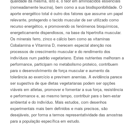
qualidade da mesma, isto é, o teor em aminoácidos essenciais
(nomeadamente leucina), bem como a sua biodisponibilidade. O
aporte energético total é outro dos fatores que assume um papel
relevante, protegendo o tecido muscular de ser utilizado como
recurso energético, e promovendo os fenómenos bioquímicos,
energeticamente dispendiosos, na base da hipertrofia muscular.
Os minerais ferro, zinco e cálcio bem como as vitaminas
Cobalamina e Vitamina D, merecem especial atenção nos
processos de crescimento muscular e do rendimento dos
indivíduos num padrão vegetariano. Estes nutrientes melhoram a
performance
, participam no metabolismo proteico, contribuem
para o desenvolvimento de força muscular e aumento da
tolerância ao exercício e previnem anemias. A evidência parece
ser sugestiva de que dietas vegetarianas podem ser opções
viáveis em atletas, promover e fomentar a sua força, resistência
e
performance
e, ao mesmo tempo, contribuir para o bem-estar
ambiental e do indivíduo. Mais estudos, com desenhos
experimentais mais bem definidos e mais precisos, são
desejáveis, por forma a termos representatividade das amostras
para a população específica em estudo.