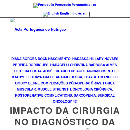
Português
Português
pt-pt
English
Inglês
en
DIANA BORGES DOCK-NASCIMENTO
,
HADASSA HILLARY NOVAES
PEREIRA RODRIGUES
,
HARACELLI CHRISTINA BARBOSA ALVES
LEITE DA COSTA
,
JOSÉ EDUARDO DE AGUILAR-NASCIMENTO
,
KATHYELLI THAYNARA DE ARAUJO BESSA
,
THAYSE EMANUELLI
GODOY BEHNE
COMPLICAÇÕES PÓS-OPERATÓRIAS
,
FORÇA
MUSCULAR
,
MUSCLE STRENGTH
,
ONCOLOGIA CIRÚRGICA
,
POSTOPERATIVE COMPLICATIONS
,
SARCOPENIA
,
SURGICAL
ONCOLOGY
43
IMPACTO DA CIRURGIA
NO DIAGNÓSTICO DA