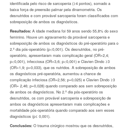
identificada pelo risco de sarcopenia (≥4 pontos), somado a
baixa força de preensão palmar pela dinamometria. Os
desnutridos e com provável sarcopenia foram classificados com
sobreposição de ambos os diagnósticos.
Resultados:
A idade mediana foi 59 anos sendo 55,8% do sexo
feminino. Houve um agravamento da provável sarcopenia e
sobreposição de ambos os diagnósticos do pré-operatório para o
2.º dia pós-operatório (p<0,001). Os desnutridos, no pré-
operatório, apresentaram mais complicação geral (OR=2,4;
p<0,001), infecciosa (OR=3,6; p<0,001) e Clavien Dindo ≥3
(OR=1,9; p=0,033), que os nutridos. A sobreposição de ambos
os diagnósticos pré-operatória, aumentou a chance de
complicação infeciosa (OR=2,56; p=0,025) e Clavien Dindo ≥3
(OR= 2,46; p=0,028) quando comparado aos sem sobreposição
de ambos os diagnósticos. No 2.º dia pós-operatório os
desnutridos, os com provável sarcopenia e sobreposição de
ambos os diagnósticos apresentaram mais complicações e
mortalidade pós-operatória quando comparado aos sem esses
diagnósticos (p≤ 0,001).
Conclusões:
O trauma cirúrgico mostrou que os desnutridos,