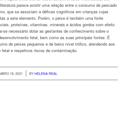
literatura parece existir uma relação entre o consumo de pescado
smo, que se associam a défices cognitivos em crianças cujas
as a este elemento. Porém, o peixe é também uma fonte
ciais, proteínas, vitaminas, minerais e ácidos gordos com efeito
na-se necessário dotar as gestantes de conhecimento sobre o
esenvolvimento fetal, bem como as suas principais fontes. É
sumo de peixes pequenos e de baixo nível trófico, atendendo aos
 fetal e respetivos riscos de contaminação.
/
BRO 19, 2021
BY
HELENA REAL