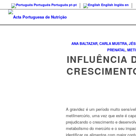
Português
Português
pt-pt
English
Inglês
en
ANA BALTAZAR
,
CARLA MUSTRA
,
JÉS
PRENATAL
,
MET
INFLUÊNCIA 
CRESCIMENT
A gravidez é um período muito sensív
metilmercúrio, uma vez que este é capa
prejudicando o crescimento e desenvol
metabolismo do mercúrio e o seu impac
identificar os alimentos com maior con