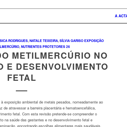
A ACT
SICA RODRIGUES
,
NATALE TEIXEIRA
,
SÍLVIA GARISO
EXPOSIÇÃO
ILMERCÚRIO
,
NUTRIENTES PROTETORES
26
DO METILMERCÚRIO NO
O E DESENVOLVIMENTO
FETAL
el à exposição ambiental de metais pesados, nomeadamente ao
z de atravessar a barreira placentária e hematoencefálica,
vimento fetal. Com esta revisão pretende-se compreender o
to na saúde das gestantes e no desenvolvimento fetal e
taminação, encontrando escolhas alimentares mais saudáveis.