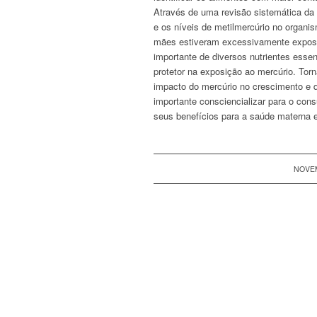
Através de uma revisão sistemática da 
e os níveis de metilmercúrio no organi
mães estiveram excessivamente expost
importante de diversos nutrientes essen
protetor na exposição ao mercúrio. Tor
impacto do mercúrio no crescimento e d
importante consciencializar para o con
seus benefícios para a saúde materna e
NOVEM