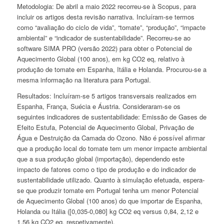
Metodologia:
De abril a maio 2022 recorreu-se à
Scopus
, para
incluir os artigos desta revisão narrativa. Incluíram-se termos
como
“
avaliação do ciclo de vida”,
“
tomate
”,
“
produção”,
“
impacte
ambiental” e
“
indicador de sustentabilidade”. Recorreu-se ao
software
SIMA PRO (versão 2022) para obter o Potencial de
Aquecimento Global (100 anos), em kg CO
2
eq, relativo à
produção de tomate em Espanha, Itália e Holanda. Procurou-se a
mesma informação na literatura para Portugal.
Resultados:
Incluíram-se 5 artigos transversais realizados em
Espanha, França, Suécia e Áustria. Consideraram-se os
seguintes indicadores de sustentabilidade: Emissão de Gases de
Efeito Estufa, Potencial de Aquecimento Global, Privação de
Água e Destruição da Camada do Ozono. Não é possível afirmar
que a produção local do tomate tem um menor impacte ambiental
que a sua produção global (importação), dependendo este
impacto de fatores como o tipo de produção e do indicador de
sustentabilidade utilizado. Quanto à simulação efetuada, espera-
se que produzir tomate em Portugal tenha um menor Potencial
de Aquecimento Global (100 anos) do que importar de Espanha,
Holanda ou Itália ([0,035-0,080] kg CO
2
eq
versus
0,84, 2,12 e
1,56 kg CO
2
eq, respetivamente).