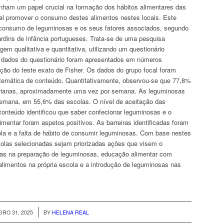
enham um papel crucial na formação dos hábitos alimentares das
al promover o consumo destes alimentos nestes locais. Este
 o consumo de leguminosas e os seus fatores associados, segundo
rdins de infância portugueses. Trata-se de uma pesquisa
em qualitativa e quantitativa, utilizando um questionário
dados do questionário foram apresentados em números
ação do teste exato de
Fisher
. Os dados do grupo focal foram
e temática de conteúdo. Quantitativamente, observou-se que 77,8%
arianas, aproximadamente uma vez por semana. As leguminosas
semana, em 55,6% das escolas. O nível de aceitação das
onteúdo identificou que saber confecionar leguminosas e o
mentar foram aspetos positivos. As barreiras identificadas foram
ola e a falta de hábito de consumir leguminosas. Com base nestes
olas selecionadas sejam priorizadas ações que visem o
rias na preparação de leguminosas, educação alimentar com
 alimentos na própria escola e a introdução de leguminosas nas
/
IRO 31, 2025
BY
HELENA REAL