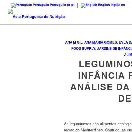
Português
Português
pt-pt
English
Inglês
en
ANA M GIL
,
ANA MARIA GOMES
,
EVLA D
FOOD SUPPLY
,
JARDINS DE INFÂNCI
ALI
LEGUMINO
INFÂNCIA
ANÁLISE DA
DE
As leguminosas são alimentos ecologica
região do Mediterrâneo. Contudo, as 