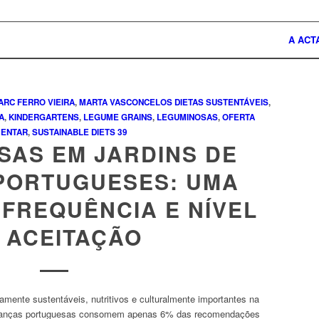
A ACT
ARC FERRO VIEIRA
,
MARTA VASCONCELOS
DIETAS SUSTENTÁVEIS
,
A
,
KINDERGARTENS
,
LEGUME GRAINS
,
LEGUMINOSAS
,
OFERTA
MENTAR
,
SUSTAINABLE DIETS
39
SAS EM JARDINS DE
 PORTUGUESES: UMA
 FREQUÊNCIA E NÍVEL
 ACEITAÇÃO
mente sustentáveis, nutritivos e culturalmente importantes na
crianças portuguesas consomem apenas 6% das recomendações