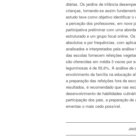
diárias. Os jardins de infância desemp
crianças, tornando-se assim fundament
estudo teve como objetivo identificar
a perceção dos professores, em nove ja
participativa preliminar com uma abordag
estruturado e um grupo focal
online.
Os 
absolutos e por frequências, com aplic
analisados e interpretados pela anális
das escolas fornecem refeições veget
são oferecidas em média 3 vezes por 
leguminosas é de 55,6%. A análise de c
envolvimento da família na educação ali
a preparação das refeições fora da esc
resultados, é recomendado que nas esc
desenvolvimento de habilidades culiná
participação dos pais, a preparação de
ementas o mais cedo possível.
JANE