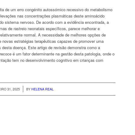
ulta de um erro congénito autossómico recessivo do metabolismo
a elevações nas concentrações plasmáticas deste aminoácido
 do sistema nervoso. De acordo com a evidência encontrada, a
as de rastreio neonatais específicos, parece melhorar e
 relativamente normal. A necessidade de melhores opções de
e novas estratégias terapêuticas capazes de promover uma
s desta doença. Este artigo de revisão demonstra como a
precoce é um fator determinante na gestão desta patologia, onde o
imentação tem no desenvolvimento cognitivo em crianças com
/
IRO 31, 2025
BY
HELENA REAL