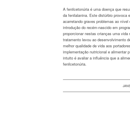
A fenilcetonúria é uma doença que res
da fenilalanina. Este distúrbio provoc
acarretando graves problemas ao nível
introdução do recém-nascido em program
proporcionar nestas crianças uma vida
tratamento levou ao desenvolvimento d
melhor qualidade de vida aos portadore
implementação nutricional e alimentar 
intuito é avaliar a influência que a al
fenilcetonúria.
JANE