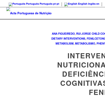
Português
Português
pt-pt
English
Inglês
en
ANA FIGUEIREDO
,
RUI JORGE
CHILD CO
DIETARY INTERVENTIONS
,
FENILCETON
METABOLISM
,
METABOLISMO
,
PHEN
INTERVE
NUTRICION
DEFICIÊNC
COGNITIVA
FEN