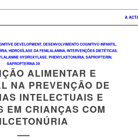
A ACT
GNITIVE DEVELOPMENT
,
DESENVOLVIMENTO COGNITIVO INFANTIL
,
ÚRIA
,
HIDROXÍLASE DA FENILALANINA
,
INTERVENÇÕES DIETÉTICAS
,
YLALANINE HYDROXYLASE
,
PHENYLKETONURIA
,
SAPROPTERIN
,
SAPROPTERINA
39
NÇÃO ALIMENTAR E
AL NA PREVENÇÃO DE
IAS INTELECTUAIS E
S EM CRIANÇAS COM
ILCETONÚRIA