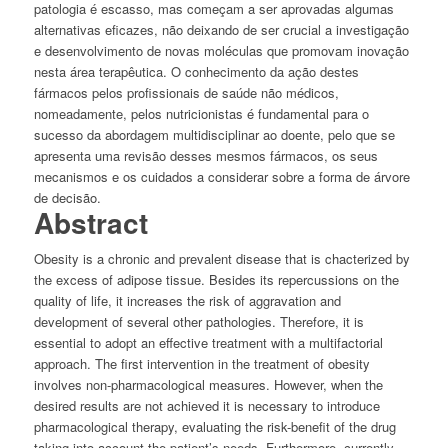
patologia é escasso, mas começam a ser aprovadas algumas
alternativas eficazes, não deixando de ser crucial a investigação
e desenvolvimento de novas moléculas que promovam inovação
nesta área terapêutica. O conhecimento da ação destes
fármacos pelos profissionais de saúde não médicos,
nomeadamente, pelos nutricionistas é fundamental para o
sucesso da abordagem multidisciplinar ao doente, pelo que se
apresenta uma revisão desses mesmos fármacos, os seus
mecanismos e os cuidados a considerar sobre a forma de árvore
de decisão.
Abstract
Obesity is a chronic and prevalent disease that is chacterized by
the excess of adipose tissue. Besides its repercussions on the
quality of life, it increases the risk of aggravation and
development of several other pathologies. Therefore, it is
essential to adopt an effective treatment with a multifactorial
approach. The first intervention in the treatment of obesity
involves non-pharmacological measures. However, when the
desired results are not achieved it is necessary to introduce
pharmacological therapy, evaluating the risk-benefit of the drug
taking into account the patient’s needs. Furthermore, currently,