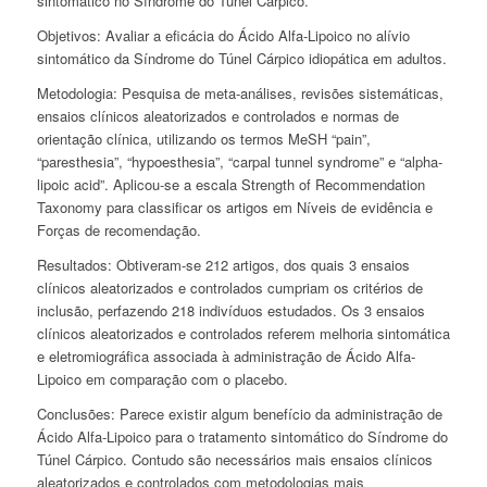
sintomático no Síndrome do Túnel Cárpico.
Objetivos:
Avaliar a eficácia do Ácido Alfa-Lipoico no alívio
sintomático da Síndrome do Túnel Cárpico idiopática em adultos.
Metodologia:
Pesquisa de meta-análises, revisões sistemáticas,
ensaios clínicos aleatorizados e controlados e normas de
orientação clínica, utilizando os termos MeSH “pain”,
“paresthesia”, “hypoesthesia”, “carpal tunnel syndrome” e “alpha-
lipoic acid”. Aplicou-se a escala
Strength of Recommendation
Taxonomy
para classificar os artigos em Níveis de evidência e
Forças de recomendação.
Resultados:
Obtiveram-se 212 artigos, dos quais 3 ensaios
clínicos aleatorizados e controlados cumpriam os critérios de
inclusão, perfazendo 218 indivíduos estudados. Os 3 ensaios
clínicos aleatorizados e controlados referem melhoria sintomática
e eletromiográfica associada à administração de Ácido Alfa-
Lipoico em comparação com o placebo.
Conclusões:
Parece existir algum benefício da administração de
Ácido Alfa-Lipoico para o tratamento sintomático do Síndrome do
Túnel Cárpico. Contudo são necessários mais ensaios clínicos
aleatorizados e controlados com metodologias mais