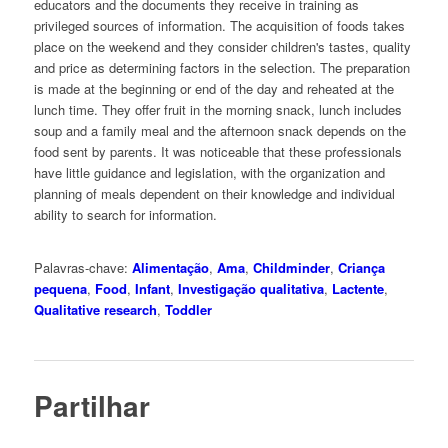
educators and the documents they receive in training as
privileged sources of information. The acquisition of foods takes
place on the weekend and they consider children's tastes, quality
and price as determining factors in the selection. The preparation
is made at the beginning or end of the day and reheated at the
lunch time. They offer fruit in the morning snack, lunch includes
soup and a family meal and the afternoon snack depends on the
food sent by parents. It was noticeable that these professionals
have little guidance and legislation, with the organization and
planning of meals dependent on their knowledge and individual
ability to search for information.
Palavras-chave:
Alimentação
,
Ama
,
Childminder
,
Criança
pequena
,
Food
,
Infant
,
Investigação qualitativa
,
Lactente
,
Qualitative research
,
Toddler
Partilhar