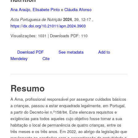
Ana Araújo
,
Elisabete Pinto
e
Cláudia Afonso
Acta Portuguesa de Nutrição
2024
, 39, 12-17 ,
https://dx.doi.org/10.21011/apn.2024.3903
Visualizações: 1031 | Downloads PDF: 110
Download PDF
See metadata
Add to
Mendeley
Cite
Resumo
A Ama, profissional responsável por assegurar cuidados básicos
a crianças, passou a estar enquadrada legalmente, em Portugal,
a partir do Decreto-lei n.º158/84. Este elencava requisitos e
exigências para todos aqueles cujo objetivo fosse tornar a sua
habitação o local de permanência de quatro crianças, entre os
três meses e os três anos. Em 2022, ao abrigo da legislação que
regulamenta as condições para a concretização da gratuitidade a