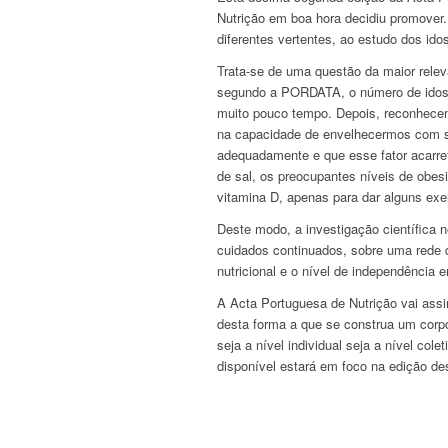
Nutrição em boa hora decidiu promover.
diferentes vertentes, ao estudo dos id
Trata-se de uma questão da maior relevâ
segundo a PORDATA, o número de idoso
muito pouco tempo. Depois, reconhecemo
na capacidade de envelhecermos com sa
adequadamente e que esse fator acarr
de sal, os preocupantes níveis de obe
vitamina D, apenas para dar alguns ex
Deste modo, a investigação científica 
cuidados continuados, sobre uma rede d
nutricional e o nível de independência
A Acta Portuguesa de Nutrição vai assi
desta forma a que se construa um corpo
seja a nível individual seja a nível col
disponível estará em foco na edição de