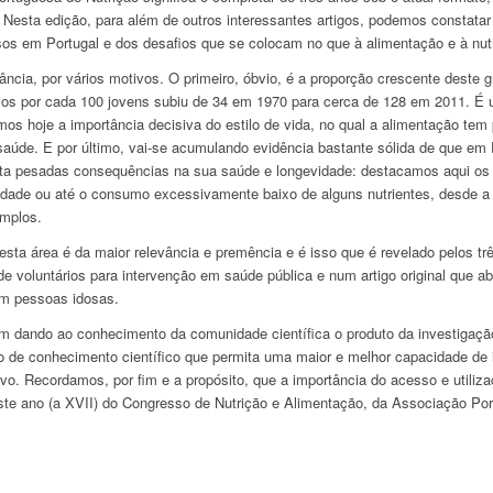
 Nesta edição, para além de outros interessantes artigos, podemos constatar
osos em Portugal e dos desafios que se colocam no que à alimentação e à nut
ncia, por vários motivos. O primeiro, óbvio, é a proporção crescente deste 
s por cada 100 jovens subiu de 34 em 1970 para cerca de 128 em 2011. É u
s hoje a importância decisiva do estilo de vida, no qual a alimentação tem
úde. E por último, vai-se acumulando evidência bastante sólida de que em 
eta pesadas consequências na sua saúde e longevidade: destacamos aqui o
sidade ou até o consumo excessivamente baixo de alguns nutrientes, desde a
emplos.
nesta área é da maior relevância e premência e é isso que é revelado pelos t
e voluntários para intervenção em saúde pública e num artigo original que ab
 em pessoas idosas.
m dando ao conhecimento da comunidade científica o produto da investigação
 de conhecimento científico que permita uma maior e melhor capacidade de i
etivo. Recordamos, por fim e a propósito, que a importância do acesso e utiliz
ste ano (a XVII) do Congresso de Nutrição e Alimentação, da Associação Por