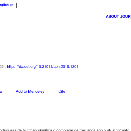
nglish
en
ABOUT JOUR
 02 ,
https://dx.doi.org/10.21011/apn.2018.1201
a
Add to Mendeley
Cite
tuguesa de Nutrição significa o completar de três anos sob o atual formato