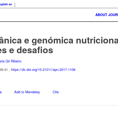
nglish
en
ABOUT JOUR
ânica e genómica nutriciona
es e desafios
ria Gil Ribeiro
 36-41 ,
https://dx.doi.org/10.21011/apn.2017.1106
a
Add to Mendeley
Cite