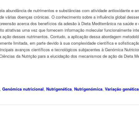
ela abundância de nutrimentos e substâncias com atividade antioxidante e ant
e várias doenças crónicas. O conhecimento sobre a influência global desses 
reensão acerca dos benefícios da adesão à Dieta Mediterrânica na saúde e 
ito atrativas uma vez que fornecem informação molecular funcionalmente inter
a ação desses nutrimentos. Contudo, a aplicação dessa abordagem metodoló
mente limitada, em parte devido à sua complexidade científica e sofisticaçã
rincipais avanços científicos e tecnológicos subjacentes à Genómica Nutricio
Ciências da Nutrição para a elucidação dos mecanismos de ação da Dieta Me
,
Genómica nutricional
,
Nutrigenética
,
Nutrigenómica
,
Variação genética