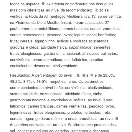
todos os aspetos; II: existência do parâmetro nos dois guias,
mas com diferenças ao nível da recomendação; III: só se
verifica na Roda da Alimentação Mediterrânica; IV: só se verifica
na Pirâmide da Dieta Mediterrânica). Foram analisados 27
parâmetros: sustentabilidade; carnes brancas; carnes vermelhas;
carnes processadas; pescado; ovos; leguminosas; hortícolas;
fruta; cereais; água; vinho; açúcar e produtos açucarados;
gorduras e óleos; atividade física; sazonalidade; sementes;
frutos oleaginosos; gastronomia nacional; atividades culinárias;
convivência; ervas aromáticas; sal; laticínios; porções
equivalentes; descanso; biodiversidade.
Resultados: A percentagem do nível I, II, III e IV é de 29,6%,
48,2%, 3,7% e 18,5%, respetivamente. Os parâmetros
correspondentes ao nível I são: convivência, biodiversidade,
sustentabilidade, sazonalidade, atividade física, vinho,
gastronomia nacional e atividades culinárias; ao nível II são:
laticínios, carnes brancas, carnes vermelhas, pescado, ovos,
leguminosas, frutos oleaginosos, produtos hortícolas, fruta,
cereais, água, gorduras e óleos e ervas aromáticas; ao nível III
é: porções equivalentes; ao nível IV são: carnes processadas,
sal, açúcar e produtos açucarados, sementes e descanso.