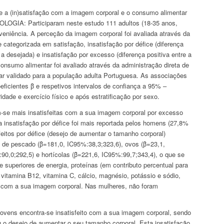
 a (in)satisfação com a imagem corporal e o consumo alimentar
DOLOGIA: Participaram neste estudo 111 adultos (18-35 anos,
eniência. A perceção da imagem corporal foi avaliada através da
e categorizada em satisfação, insatisfação por défice (diferença
 a desejada) e insatisfação por excesso (diferença positiva entre a
onsumo alimentar foi avaliado através da administração direta de
ar validado para a população adulta Portuguesa. As associações
eficientes β̂ e respetivos intervalos de confiança a 95% –
idade e exercício físico e após estratificação por sexo.
e mais insatisfeitas com a sua imagem corporal por excesso
 insatisfação por défice foi mais reportada pelos homens (27,8%
eitos por défice (desejo de aumentar o tamanho corporal)
e pescado (β̂=181,0, IC95%:38,3;323,6), ovos (β̂=23,1,
:90,0;292,5) e hortícolas (β̂=221,6, IC95%:99,7;343,4), o que se
e superiores de energia, proteínas (em contributo percentual para
ar, vitamina B12, vitamina C, cálcio, magnésio, potássio e sódio,
 com a sua imagem corporal. Nas mulheres, não foram
vens encontra-se insatisfeito com a sua imagem corporal, sendo
 desejo de aumentar o seu tamanho corporal. Esta insatisfação