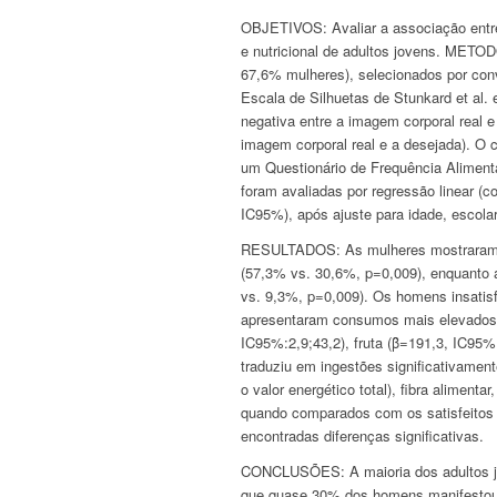
OBJETIVOS: Avaliar a associação entre
e nutricional de adultos jovens. METO
67,6% mulheres), selecionados por conv
Escala de Silhuetas de Stunkard et al. 
negativa entre a imagem corporal real e
imagem corporal real e a desejada). O c
um Questionário de Frequência Aliment
foram avaliadas por regressão linear (co
IC95%), após ajuste para idade, escolar
RESULTADOS: As mulheres mostraram-s
(57,3% vs. 30,6%, p=0,009), enquanto a
vs. 9,3%, p=0,009). Os homens insatisf
apresentaram consumos mais elevados d
IC95%:2,9;43,2), fruta (β̂=191,3, IC95%
traduziu em ingestões significativament
o valor energético total), fibra aliment
quando comparados com os satisfeitos
encontradas diferenças significativas.
CONCLUSÕES: A maioria dos adultos jo
que quase 30% dos homens manifestou o