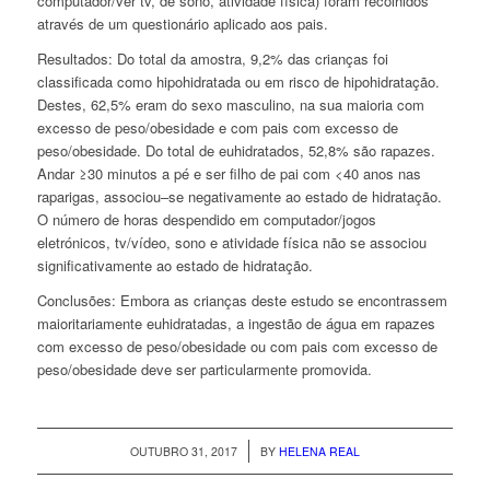
computador/ver tv, de sono, atividade física) foram recolhidos
através de um questionário aplicado aos pais.
Resultados: Do total da amostra, 9,2% das crianças foi
classificada como hipohidratada ou em risco de hipohidratação.
Destes, 62,5% eram do sexo masculino, na sua maioria com
excesso de peso/obesidade e com pais com excesso de
peso/obesidade. Do total de euhidratados, 52,8% são rapazes.
Andar ≥30 minutos a pé e ser filho de pai com <40 anos nas
raparigas, associou–se negativamente ao estado de hidratação.
O número de horas despendido em computador/jogos
eletrónicos, tv/vídeo, sono e atividade física não se associou
significativamente ao estado de hidratação.
Conclusões: Embora as crianças deste estudo se encontrassem
maioritariamente euhidratadas, a ingestão de água em rapazes
com excesso de peso/obesidade ou com pais com excesso de
peso/obesidade deve ser particularmente promovida.
/
OUTUBRO 31, 2017
BY
HELENA REAL