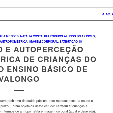
A ACT
ÚLIA MENDES
,
NATÁLIA COSTA
,
RUI POINHOS
ALUNOS DO 1.º CICLO
,
 ANTROPOMÉTRICA
,
IMAGEM CORPORAL
,
SATISFAÇÃO
18
O E AUTOPERCEÇÃO
RICA DE CRIANÇAS DO
DO ENSINO BÁSICO DE
VALONGO
rave problema de saúde pública, com repercussões na saúde e
 prazo. Foram objetivos deste estudo: caraterizar crianças a
 em termos de antropometria e imagem corporal (atual e desejada),