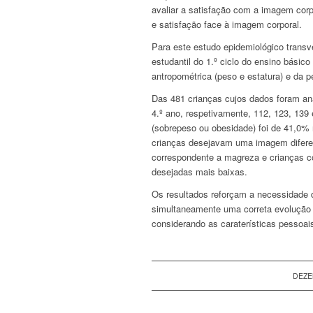
avaliar a satisfação com a imagem corp
e satisfação face à imagem corporal.
Para este estudo epidemiológico transv
estudantil do 1.º ciclo do ensino básic
antropométrica (peso e estatura) e da p
Das 481 crianças cujos dados foram ana
4.º ano, respetivamente, 112, 123, 139
(sobrepeso ou obesidade) foi de 41,0%
crianças desejavam uma imagem difere
correspondente a magreza e crianças 
desejadas mais baixas.
Os resultados reforçam a necessidade 
simultaneamente uma correta evolução 
considerando as caraterísticas pessoai
DEZE