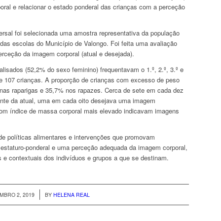
oral e relacionar o estado ponderal das crianças com a perceção
ersal foi selecionada uma amostra representativa da população
o das escolas do Município de Valongo. Foi feita uma avaliação
erceção da imagem corporal (atual e desejada).
lisados (52,2% do sexo feminino) frequentavam o 1.º, 2.º, 3.º e
 e 107 crianças. A proporção de crianças com excesso de peso
 nas raparigas e 35,7% nos rapazes. Cerca de sete em cada dez
nte da atual, uma em cada oito desejava uma imagem
com índice de massa corporal mais elevado indicavam imagens
de políticas alimentares e intervenções que promovam
estaturo-ponderal e uma perceção adequada da imagem corporal,
s e contextuais dos indivíduos e grupos a que se destinam.
/
MBRO 2, 2019
BY
HELENA REAL