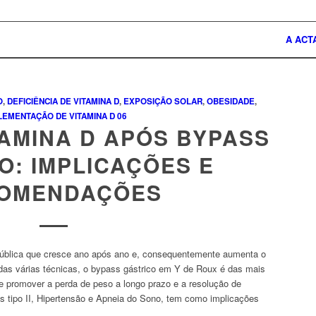
A ACT
O
,
DEFICIÊNCIA DE VITAMINA D
,
EXPOSIÇÃO SOLAR
,
OBESIDADE
,
LEMENTAÇÃO DE VITAMINA D
06
TAMINA D APÓS BYPASS
O: IMPLICAÇÕES E
OMENDAÇÕES
ública que cresce ano após ano e, consequentemente aumenta o
o das várias técnicas, o bypass gástrico em Y de Roux é das mais
promover a perda de peso a longo prazo e a resolução de
s tipo II, Hipertensão e Apneia do Sono, tem como implicações