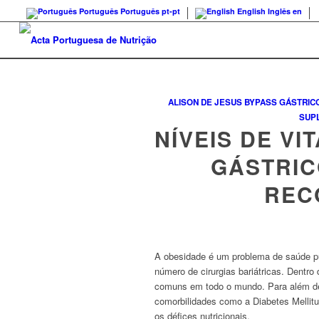
Português
Português
pt-pt
English
Inglês
en
ALISON DE JESUS
BYPASS GÁSTRIC
SUP
NÍVEIS DE VI
GÁSTRIC
REC
A obesidade é um problema de saúde p
número de cirurgias bariátricas. Dentr
comuns em todo o mundo. Para além de 
comorbilidades como a Diabetes Mellitu
os défices nutricionais.