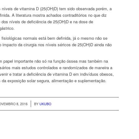
s níveis de vitamina D (25(OH)D) tem sido observada porém, a
nida. A literatura mostra achados contraditórios no que diz
e dos níveis de deficiência de 25(OH)D e na dose de
ástrico.
fisiológicas normais está bem definida, já o mesmo não se
o impacto da cirurgia nos níveis séricos de 25(OH)D ainda não
m papel importante não só na função óssea mas também na
essários mais estudos controlados e randomizados de maneira a
nir e tratar a deficiência de vitamina D em indivíduos obesos,
s da exposição solar segura, alimentação e suplementação.
/
OVEMBRO 8, 2016
BY
UKUBO