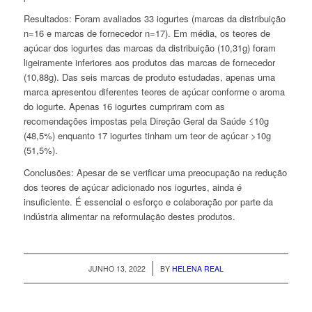
Resultados:
Foram avaliados 33 iogurtes (marcas da distribuição
n=16 e marcas de fornecedor n=17). Em média, os teores de
açúcar dos iogurtes das marcas da distribuição (10,31g) foram
ligeiramente inferiores aos produtos das marcas de fornecedor
(10,88g). Das seis marcas de produto estudadas, apenas uma
marca apresentou diferentes teores de açúcar conforme o aroma
do iogurte. Apenas 16 iogurtes cumpriram com as
recomendações impostas pela Direção Geral da Saúde ≤10g
(48,5%) enquanto 17 iogurtes tinham um teor de açúcar >10g
(51,5%).
Conclusões:
Apesar de se verificar uma preocupação na redução
dos teores de açúcar adicionado nos iogurtes, ainda é
insuficiente. É essencial o esforço e colaboração por parte da
indústria alimentar na reformulação destes produtos.
/
JUNHO 13, 2022
BY
HELENA REAL