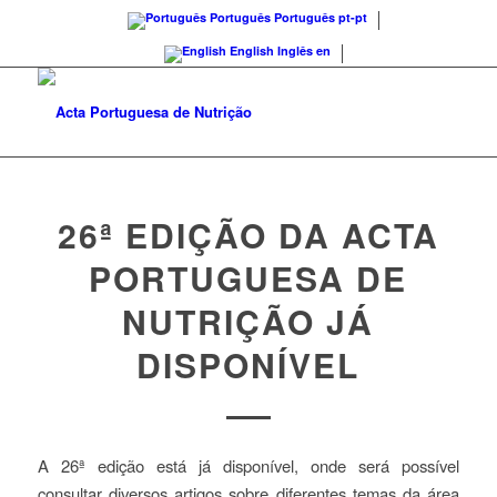
Português
Português
pt-pt
English
Inglês
en
26ª EDIÇÃO DA ACTA
PORTUGUESA DE
NUTRIÇÃO JÁ
DISPONÍVEL
A 26ª edição está já disponível, onde será possível
consultar diversos artigos sobre diferentes temas da área