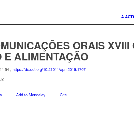
A ACT
MUNICAÇÕES ORAIS XVII
O E ALIMENTAÇÃO
 44-54 ,
https://dx.doi.org/10.21011/apn.2019.1707
32
a
Add to Mendeley
Cite