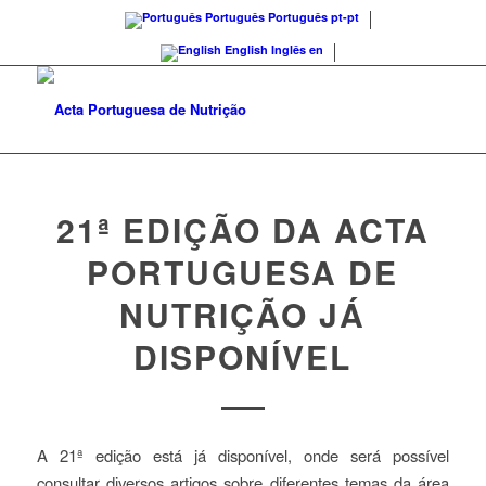
Português
Português
pt-pt
English
Inglês
en
21ª EDIÇÃO DA ACTA
PORTUGUESA DE
NUTRIÇÃO JÁ
DISPONÍVEL
A 21ª edição está já disponível, onde será possível
consultar diversos artigos sobre diferentes temas da área