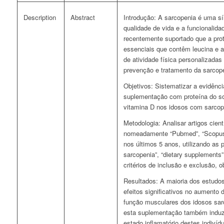
Description
Abstract
Introdução: A sarcopenia é uma s
qualidade de vida e a funcionalidad
recentemente suportado que a prot
essenciais que contêm leucina e 
de atividade física personalizadas
prevenção e tratamento da sarcop
Objetivos: Sistematizar a evidência
suplementação com proteína do sor
vitamina D nos idosos com sarcop
Metodologia: Analisar artigos cient
nomeadamente “Pubmed”, “Scopus”
nos últimos 5 anos, utilizando as p
sarcopenia”, “dietary supplements”,
critérios de inclusão e exclusão, o
Resultados: A maioria dos estudo
efeitos significativos no aumento
função musculares dos idosos sarc
esta suplementação também induzi
estado inflamatório destes indivíd