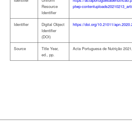
Identifier
Uniform
https://actaportuguesadenutricao.
Resource
ptwp-contentuploads20210213_artig
Identifier
Identifier
Digital Object
https://doi.org/10.21011/apn.2020
Identifier
(DOI)
Source
Title Year,
Acta Portuguesa de Nutrição 2021,
ed., pp.