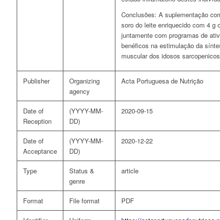
Conclusões: A suplementação com
soro do leite enriquecido com 4 g 
juntamente com programas de ativ
benéficos na estimulação da sínt
muscular dos idosos sarcopenicos
Publisher
Organizing
Acta Portuguesa de Nutrição
agency
Date of
(YYYY-MM-
2020-09-15
Reception
DD)
Date of
(YYYY-MM-
2020-12-22
Acceptance
DD)
Type
Status &
article
genre
Format
File format
PDF