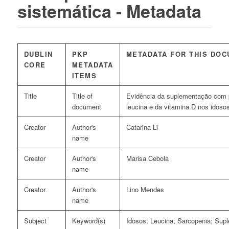
sistemática - Metadata
DUBLIN
PKP
METADATA FOR THIS DO
CORE
METADATA
ITEMS
Title
Title of
Evidência da suplementação com pr
document
leucina e da vitamina D nos idoso
Creator
Author's
Catarina Li
name
Creator
Author's
Marisa Cebola
name
Creator
Author's
Lino Mendes
name
Subject
Keyword(s)
Idosos; Leucina; Sarcopenia; Supl