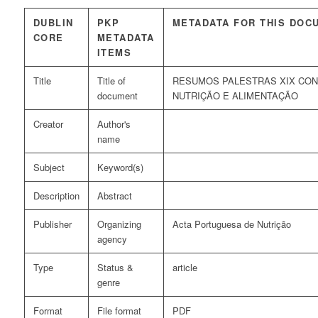
DUBLIN
PKP
METADATA FOR THIS DOC
CORE
METADATA
ITEMS
Title
Title of
RESUMOS PALESTRAS XIX CO
document
NUTRIÇÃO E ALIMENTAÇÃO
Creator
Author's
name
Subject
Keyword(s)
Description
Abstract
Publisher
Organizing
Acta Portuguesa de Nutrição
agency
Type
Status &
article
genre
Format
File format
PDF