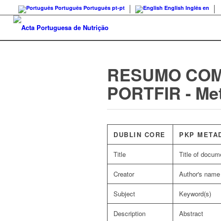
Português
Português
pt-pt
English
Inglês
en
RESUMO COM
PORTFIR - Me
DUBLIN CORE
PKP META
Title
Title of docum
Creator
Author's name
Subject
Keyword(s)
Description
Abstract