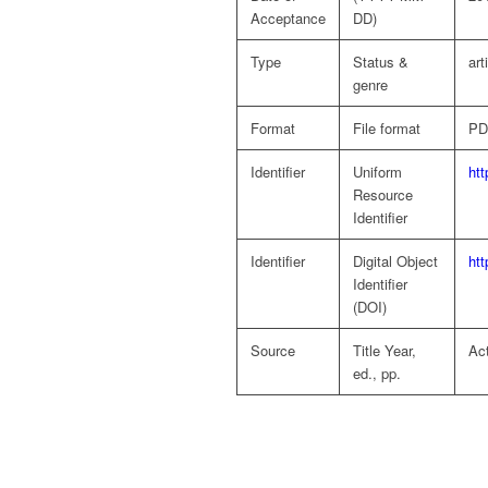
Acceptance
DD)
Type
Status &
art
genre
Format
File format
PD
Identifier
Uniform
htt
Resource
Identifier
Identifier
Digital Object
htt
Identifier
(DOI)
Source
Title Year,
Ac
ed., pp.