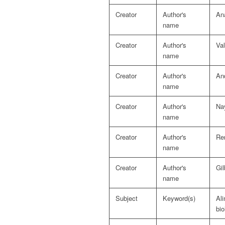
Creator
Author's
Ana
name
Creator
Author's
Va
name
Creator
Author's
An
name
Creator
Author's
Na
name
Creator
Author's
Re
name
Creator
Author's
Gil
name
Subject
Keyword(s)
Ali
bio