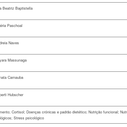
 Beatriz Baptistella
léria Paschoal
dreia Naves
yara Massunaga
nata Carnauba
berti Hubscher
mento; Cortisol; Doenças crónicas e padrão dietético; Nutrição funcional; Nut
lógicos; Stress psicológico