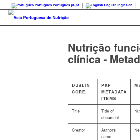
Português
Português
pt-pt
English
Inglês
en
Nutrição funci
clínica - Meta
DUBLIN
PKP
M
CORE
METADATA
ITEMS
Title
Title of
Nut
document
Creator
Author's
Ne
name