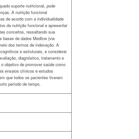
quado suporte nutricional, pode
enças. A nutrição funcional
mas de acordo com a individualidade
tos da nutrição funcional e apresentar
tes conceitos, ressaltando sua
 nas bases de dados Medline (via
 meio dos termos de indexação. A
 cognitivos e estruturais, e considerar
valiação, diagnóstico, tratamento e
om o objetivo de promover saúde como
ais ensaios clínicos e estudos
em que todos os pacientes tiveram
curto período de tempo.