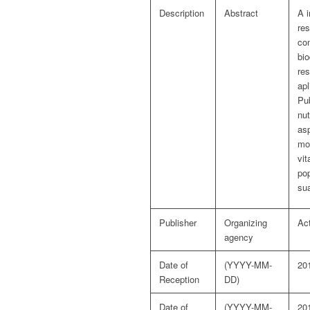
Description
Abstract
A i
res
com
bio
res
apl
Pub
nut
asp
mon
vit
po
sua
Publisher
Organizing
Ac
agency
Date of
(YYYY-MM-
20
Reception
DD)
Date of
(YYYY-MM-
20