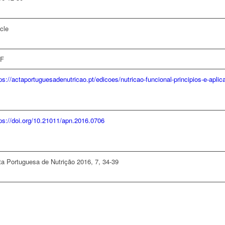
icle
F
ps://actaportuguesadenutricao.pt/edicoes/nutricao-funcional-principios-e-aplica
ps://doi.org/10.21011/apn.2016.0706
ta Portuguesa de Nutrição 2016, 7, 34-39