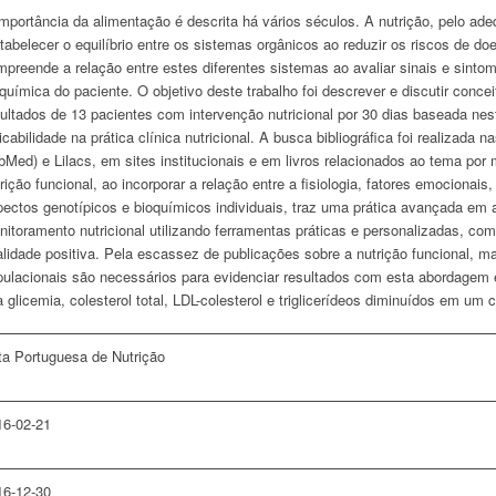
mportância da alimentação é descrita há vários séculos. A nutrição, pelo ade
tabelecer o equilíbrio entre os sistemas orgânicos ao reduzir os riscos de do
preende a relação entre estes diferentes sistemas ao avaliar sinais e sinto
química do paciente. O objetivo deste trabalho foi descrever e discutir concei
ultados de 13 pacientes com intervenção nutricional por 30 dias baseada nes
icabilidade na prática clínica nutricional. A busca bibliográfica foi realizada
Med) e Lilacs, em sites institucionais e em livros relacionados ao tema por
rição funcional, ao incorporar a relação entre a fisiologia, fatores emocionais,
ectos genotípicos e bioquímicos individuais, traz uma prática avançada em a
itoramento nutricional utilizando ferramentas práticas e personalizadas, c
alidade positiva. Pela escassez de publicações sobre a nutrição funcional, m
pulacionais são necessários para evidenciar resultados com esta abordagem 
 glicemia, colesterol total, LDL-colesterol e triglicerídeos diminuídos em um 
ta Portuguesa de Nutrição
16-02-21
16-12-30