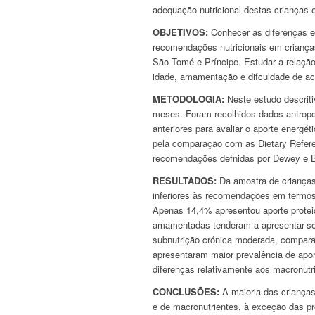
adequação nutricional destas crianças 
OBJETIVOS:
Conhecer as diferenças en
recomendações nutricionais em crianças
São Tomé e Príncipe. Estudar a relação
idade, amamentação e difculdade de ace
METODOLOGIA:
Neste estudo descriti
meses. Foram recolhidos dados antropom
anteriores para avaliar o aporte energé
pela comparação com as Dietary Refer
recomendações defnidas por Dewey e 
RESULTADOS:
Da amostra de crianças
inferiores às recomendações em termos 
Apenas 14,4% apresentou aporte proteic
amamentadas tenderam a apresentar-s
subnutrição crónica moderada, compara
apresentaram maior prevalência de apor
diferenças relativamente aos macronutr
CONCLUSÕES:
A maioria das crianças
e de macronutrientes, à exceção das pr