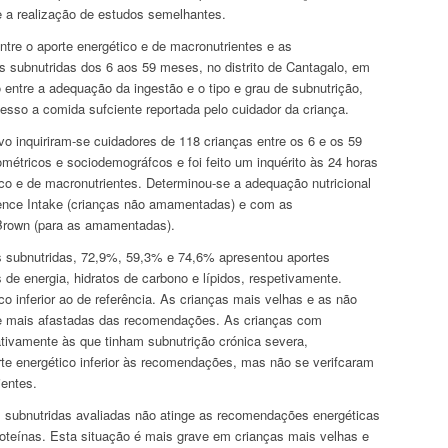
e a realização de estudos semelhantes.
tre o aporte energético e de macronutrientes e as
 subnutridas dos 6 aos 59 meses, no distrito de Cantagalo, em
 entre a adequação da ingestão e o tipo e grau de subnutrição,
sso a comida sufciente reportada pelo cuidador da criança.
vo inquiriram-se cuidadores de 118 crianças entre os 6 e os 59
étricos e sociodemográfcos e foi feito um inquérito às 24 horas
tico e de macronutrientes. Determinou-se a adequação nutricional
ence Intake (crianças não amamentadas) e com as
Brown (para as amamentadas).
 subnutridas, 72,9%, 59,3% e 74,6% apresentou aportes
de energia, hidratos de carbono e lípidos, respetivamente.
o inferior ao de referência. As crianças mais velhas e as não
e mais afastadas das recomendações. As crianças com
tivamente às que tinham subnutrição crónica severa,
te energético inferior às recomendações, mas não se verifcaram
ientes.
 subnutridas avaliadas não atinge as recomendações energéticas
oteínas. Esta situação é mais grave em crianças mais velhas e