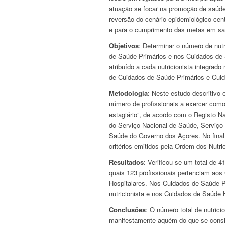
atuação se focar na promoção de saúde
reversão do cenário epidemiológico cen
e para o cumprimento das metas em saúd
Objetivos
: Determinar o número de nut
de Saúde Primários e nos Cuidados de 
atribuído a cada nutricionista integra
de Cuidados de Saúde Primários e Cuid
Metodologia
: Neste estudo descritivo 
número de profissionais a exercer como “D
estagiário”, de acordo com o Registo Na
do Serviço Nacional de Saúde, Serviço
Saúde do Governo dos Açores. No final
critérios emitidos pela Ordem dos Nutric
Resultados
: Verificou-se um total de 
quais 123 profissionais pertenciam ao
Hospitalares. Nos Cuidados de Saúde Pr
nutricionista e nos Cuidados de Saúde H
Conclusões
: O número total de nutric
manifestamente aquém do que se consid