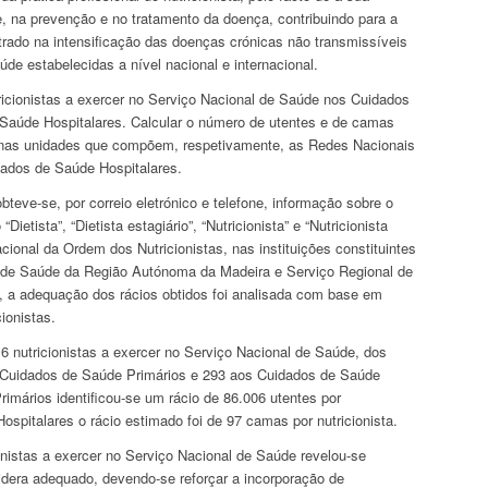
, na prevenção e no tratamento da doença, contribuindo para a
trado na intensificação das doenças crónicas não transmissíveis
e estabelecidas a nível nacional e internacional.
ricionistas a exercer no Serviço Nacional de Saúde nos Cuidados
Saúde Hospitalares. Calcular o número de utentes e de camas
do nas unidades que compõem, respetivamente, as Redes Nacionais
ados de Saúde Hospitalares.
obteve-se, por correio eletrónico e telefone, informação sobre o
ietista”, “Dietista estagiário”, “Nutricionista” e “Nutricionista
cional da Ordem dos Nutricionistas, nas instituições constituintes
 de Saúde da Região Autónoma da Madeira e Serviço Regional de
, a adequação dos rácios obtidos foi analisada com base em
ionistas.
416 nutricionistas a exercer no Serviço Nacional de Saúde, dos
s Cuidados de Saúde Primários e 293 aos Cuidados de Saúde
imários identificou-se um rácio de 86.006 utentes por
ospitalares o rácio estimado foi de 97 camas por nutricionista.
ionistas a exercer no Serviço Nacional de Saúde revelou-se
era adequado, devendo-se reforçar a incorporação de