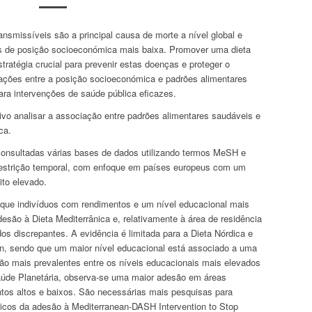
nsmissíveis são a principal causa de morte a nível global e
s de posição socioeconómica mais baixa. Promover uma dieta
ratégia crucial para prevenir estas doenças e proteger o
ações entre a posição socioeconómica e padrões alimentares
ara intervenções de saúde pública eficazes.
vo analisar a associação entre padrões alimentares saudáveis e
ca.
consultadas várias bases de dados utilizando termos MeSH e
estrição temporal, com enfoque em países europeus com um
to elevado.
ue indivíduos com rendimentos e um nível educacional mais
esão à Dieta Mediterrânica e, relativamente à área de residência
os discrepantes. A evidência é limitada para a Dieta Nórdica e
n
, sendo que um maior nível educacional está associado a uma
ão mais prevalentes entre os níveis educacionais mais elevados
aúde Planetária, observa-se uma maior adesão em áreas
entos altos e baixos. São necessárias mais pesquisas para
micos da adesão à
Mediterranean-DASH Intervention to Stop