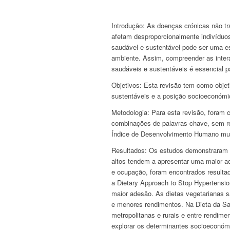
Introdução:
As doenças crónicas não tra
afetam desproporcionalmente indivíduo
saudável e sustentável pode ser uma est
ambiente. Assim, compreender as inter
saudáveis e sustentáveis é essencial p
Objetivos:
Esta revisão tem como objeti
sustentáveis e a posição socioeconómi
Metodologia:
Para esta revisão, foram 
combinações de palavras-chave, sem r
Índice de Desenvolvimento Humano mui
Resultados:
Os estudos demonstraram q
altos tendem a apresentar uma maior ad
e ocupação, foram encontrados resultad
a
Dietary Approach to Stop Hypertensio
maior adesão. As dietas vegetarianas s
e menores rendimentos. Na Dieta da S
metropolitanas e rurais e entre rendim
explorar os determinantes socioeconó