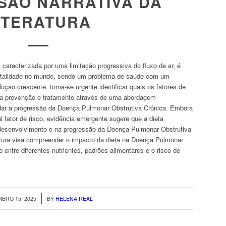
SÃO NARRATIVA DA
ITERATURA
caracterizada por uma limitação progressiva do fluxo de ar, é
rtalidade no mundo, sendo um problema de saúde com um
ução crescente, torna-se urgente identificar quais os fatores de
uma prevenção e tratamento através de uma abordagem
tardar a progressão da Doença Pulmonar Obstrutiva Crónica. Embora
l fator de risco, evidência emergente sugere que a dieta
desenvolvimento e na progressão da Doença Pulmonar Obstrutiva
eratura visa compreender o impacto da dieta na Doença Pulmonar
 entre diferentes nutrientes, padrões alimentares e o risco de
/
BRO 15, 2025
BY
HELENA REAL