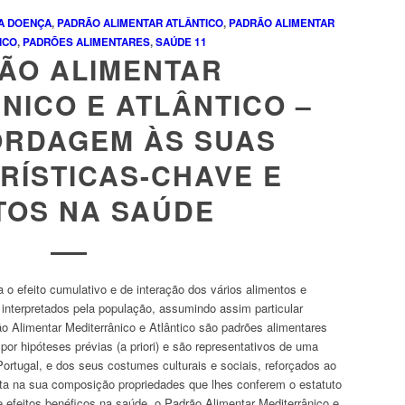
A
DOENÇA
,
PADRÃO ALIMENTAR ATLÂNTICO
,
PADRÃO ALIMENTAR
ICO
,
PADRÕES ALIMENTARES
,
SAÚDE
11
ÃO ALIMENTAR
NICO E ATLÂNTICO –
RDAGEM ÀS SUAS
RÍSTICAS-CHAVE E
TOS NA SAÚDE
 o efeito cumulativo e de interação dos vários alimentos e
 interpretados pela população, assumindo assim particular
 Alimentar Mediterrânico e Atlântico são padrões alimentares
or hipóteses prévias (a priori) e são representativos de uma
ortugal, e dos seus costumes culturais e sociais, reforçados ao
ta na sua composição propriedades que lhes conferem o estatuto
efeitos benéficos na saúde, o Padrão Alimentar Mediterrânico e