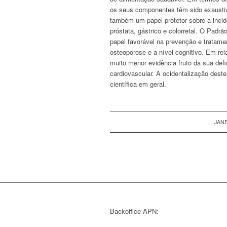
os seus componentes têm sido exaustiv
também um papel protetor sobre a inci
próstata, gástrico e colorretal. O Padr
papel favorável na prevenção e tratame
osteoporose e a nível cognitivo. Em re
muito menor evidência fruto da sua defi
cardiovascular. A ocidentalização dest
científica em geral.
JANE
Backoffice APN: