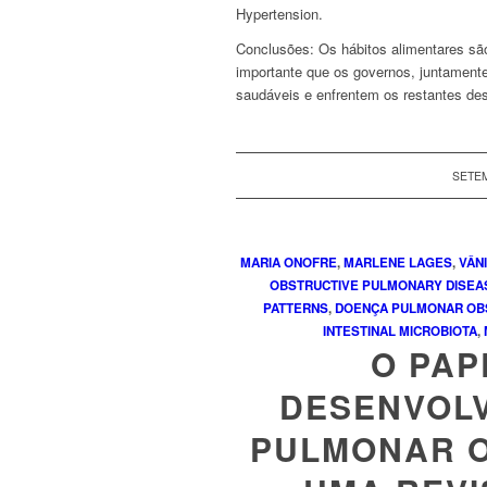
Hypertension
.
Conclusões:
Os hábitos alimentares são
importante que os governos, juntament
saudáveis e enfrentem os restantes des
SETEM
MARIA ONOFRE
,
MARLENE LAGES
,
VÂNI
OBSTRUCTIVE PULMONARY DISEA
PATTERNS
,
DOENÇA PULMONAR OBS
INTESTINAL MICROBIOTA
,
O PAP
DESENVOL
PULMONAR O