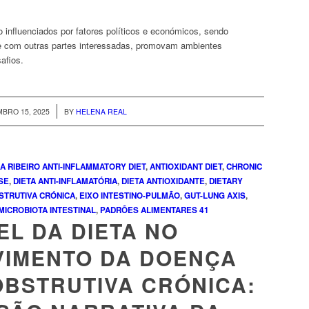
 influenciados por fatores políticos e económicos, sendo
e com outras partes interessadas, promovam ambientes
afios.
/
BRO 15, 2025
BY
HELENA REAL
A RIBEIRO
ANTI-INFLAMMATORY DIET
,
ANTIOXIDANT DIET
,
CHRONIC
SE
,
DIETA ANTI-INFLAMATÓRIA
,
DIETA ANTIOXIDANTE
,
DIETARY
TRUTIVA CRÓNICA
,
EIXO INTESTINO-PULMÃO
,
GUT-LUNG AXIS
,
MICROBIOTA INTESTINAL
,
PADRÕES ALIMENTARES
41
EL DA DIETA NO
VIMENTO DA DOENÇA
BSTRUTIVA CRÓNICA: