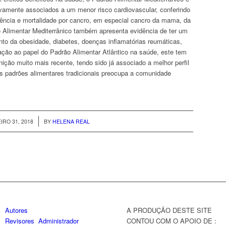
amente associados a um menor risco cardiovascular, conferindo
dência e mortalidade por cancro, em especial cancro da mama, da
ão Alimentar Mediterrânico também apresenta evidência de ter um
nto da obesidade, diabetes, doenças inflamatórias reumáticas,
lação ao papel do Padrão Alimentar Atlântico na saúde, este tem
nição muito mais recente, tendo sido já associado a melhor perfil
es padrões alimentares tradicionais preocupa a comunidade
/
IRO 31, 2018
BY
HELENA REAL
Autores
A PRODUÇÃO DESTE SITE
Revisores
Administrador
CONTOU COM O APOIO DE :