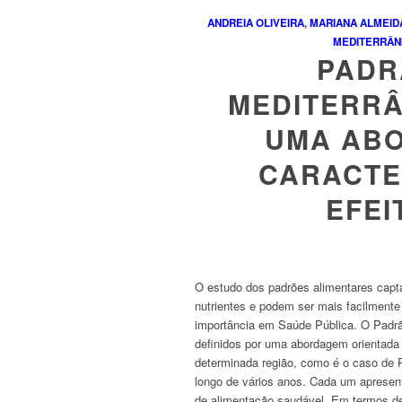
ANDREIA OLIVEIRA
,
MARIANA ALMEID
MEDITERRÂN
PADR
MEDITERRÂ
UMA ABO
CARACTE
EFEI
O estudo dos padrões alimentares capta
nutrientes e podem ser mais facilmente
importância em Saúde Pública. O Padrão
definidos por uma abordagem orientada p
determinada região, como é o caso de P
longo de vários anos. Cada um apresen
de alimentação saudável. Em termos de 