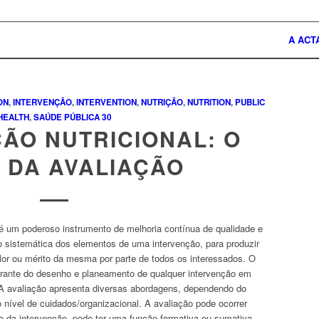
A ACT
ON
,
INTERVENÇÃO
,
INTERVENTION
,
NUTRIÇÃO
,
NUTRITION
,
PUBLIC
HEALTH
,
SAÚDE PÚBLICA
30
ÃO NUTRICIONAL: O
 DA AVALIAÇÃO
é um poderoso instrumento de melhoria contínua de qualidade e
 sistemática dos elementos de uma intervenção, para produzir
lor ou mérito da mesma por parte de todos os interessados. O
egrante do desenho e planeamento de qualquer intervenção em
 A avaliação apresenta diversas abordagens, dependendo do
o nível de cuidados/organizacional. A avaliação pode ocorrer
 da intervenção, pode ter uma função formativa ou sumativa,