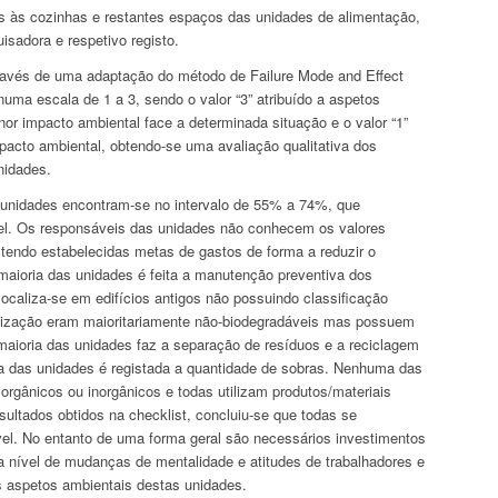
tas às cozinhas e restantes espaços das unidades de alimentação,
isadora e respetivo registo.
ravés de uma adaptação do método de Failure Mode and Effect
uma escala de 1 a 3, sendo o valor “3” atribuído a aspetos
r impacto ambiental face a determinada situação e o valor “1”
mpacto ambiental, obtendo-se uma avaliação qualitativa dos
nidades.
s unidades encontram-se no intervalo de 55% a 74%, que
vel. Os responsáveis das unidades não conhecem os valores
 tendo estabelecidas metas de gastos de forma a reduzir o
 maioria das unidades é feita a manutenção preventiva dos
ocaliza-se em edifícios antigos não possuindo classificação
enização eram maioritariamente não-biodegradáveis mas possuem
maioria das unidades faz a separação de resíduos e a reciclagem
a das unidades é registada a quantidade de sobras. Nenhuma das
 orgânicos ou inorgânicos e todas utilizam produtos/materiais
sultados obtidos na checklist, concluiu-se que todas se
vel. No entanto de uma forma geral são necessários investimentos
nível de mudanças de mentalidade e atitudes de trabalhadores e
s aspetos ambientais destas unidades.