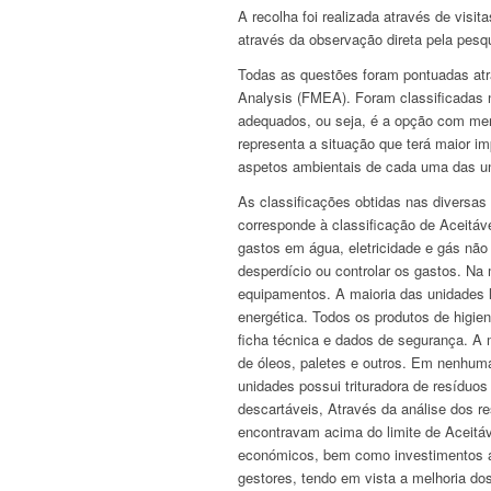
A recolha foi realizada através de visi
através da observação direta pela pesqu
Todas as questões foram pontuadas at
Analysis (FMEA). Foram classificadas n
adequados, ou seja, é a opção com meno
representa a situação que terá maior i
aspetos ambientais de cada uma das u
As classificações obtidas nas diversa
corresponde à classificação de Aceitá
gastos em água, eletricidade e gás não
desperdício ou controlar os gastos. Na
equipamentos. A maioria das unidades l
energética. Todos os produtos de higi
ficha técnica e dados de segurança. A 
de óleos, paletes e outros. Em nenhum
unidades possui trituradora de resíduos
descartáveis, Através da análise dos re
encontravam acima do limite de Aceitá
económicos, bem como investimentos a 
gestores, tendo em vista a melhoria do