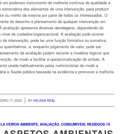
é um poderoso instrumento de melhoria contínua de qualidade e
 sistemática dos elementos de uma intervenção, para produzir
lor ou mérito da mesma por parte de todos os interessados. O
egrante do desenho e planeamento de qualquer intervenção em
 A avaliação apresenta diversas abordagens, dependendo do
o nível de cuidados/organizacional. A avaliação pode ocorrer
 da intervenção, pode ter uma função formativa ou sumativa,
ou quantitativos, e, enquanto julgamento de valor, pode ser
planeamento da avaliação podem recorrer a modelos lógicos que
rvenção, de modo a facilitar a operacionalização de ambas. A
enta usada habitualmente pelos nutricionistas de modo a
ária e Saúde pública baseada na evidência e promover a melhoria
/
EIRO 17, 2022
BY
HELENA REAL
LA VEIROS
AMBIENTE
,
AVALIAÇÃO
,
CONSUMÍVEIS
,
RESÍDUOS
19
 ASPETOS AMBIENTAIS