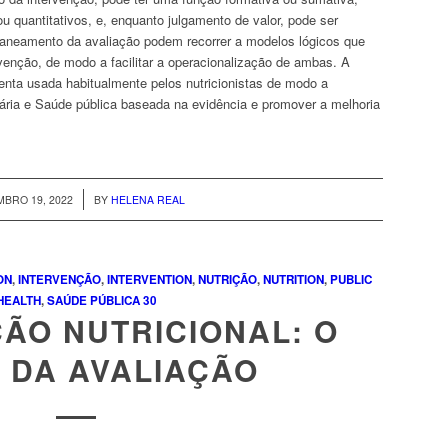
ou quantitativos, e, enquanto julgamento de valor, pode ser
planeamento da avaliação podem recorrer a modelos lógicos que
rvenção, de modo a facilitar a operacionalização de ambas. A
enta usada habitualmente pelos nutricionistas de modo a
ária e Saúde pública baseada na evidência e promover a melhoria
/
BRO 19, 2022
BY
HELENA REAL
ON
,
INTERVENÇÃO
,
INTERVENTION
,
NUTRIÇÃO
,
NUTRITION
,
PUBLIC
HEALTH
,
SAÚDE PÚBLICA
30
ÃO NUTRICIONAL: O
 DA AVALIAÇÃO