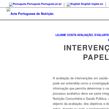
Português
Português
pt-pt
English
Inglês
en
LILIANE COSTA
AVALIAÇÃO
,
EVALUATI
INTERVENÇ
PAPEL
A avaliação de intervenções em saúde 
pode ser entendida como a investigação
informação que permita determinar o va
processo avaliativo deve ser parte int
Nutrição Comunitária e Saúde Pública.
objecto da avaliação, dos objetivos e d
antes, durante ou após a implementação