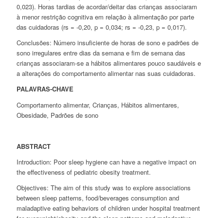
0,023). Horas tardias de acordar/deitar das crianças associaram
à menor restrição cognitiva em relação à alimentação por parte
das cuidadoras (
r
s
= -0,20, p = 0,034;
r
s
= -0,23, p = 0,017).
Conclusões:
Número insuficiente de horas de sono e padrões de
sono irregulares entre dias da semana e fim de semana das
crianças associaram-se a hábitos alimentares pouco saudáveis e
a alterações do comportamento alimentar nas suas cuidadoras.
PALAVRAS-CHAVE
Comportamento alimentar, Crianças, Hábitos alimentares,
Obesidade, Padrões de sono
ABSTRACT
Introduction:
Poor sleep hygiene can have a negative impact on
the effectiveness of pediatric obesity treatment.
Objectives:
The aim of this study was to explore associations
between sleep patterns, food/beverages consumption and
maladaptive eating behaviors of children under hospital treatment