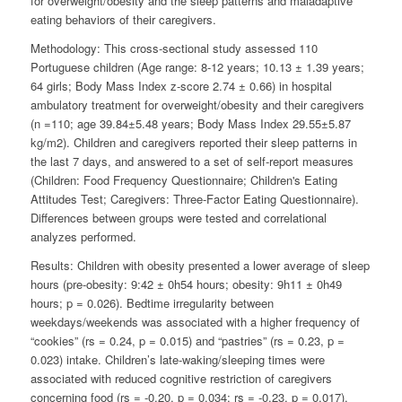
for overweight/obesity and the sleep patterns and maladaptive
eating behaviors of their caregivers.
Methodology:
This cross-sectional study assessed 110
Portuguese children (Age range: 8-12 years; 10.13 ± 1.39 years;
64 girls; Body Mass Index z-score 2.74 ± 0.66) in hospital
ambulatory treatment for overweight/obesity and their caregivers
(n =110; age 39.84±5.48 years; Body Mass Index 29.55±5.87
kg/m
2
). Children and caregivers reported their sleep patterns in
the last 7 days, and answered to a set of self-report measures
(Children: Food Frequency Questionnaire; Children's Eating
Attitudes Test; Caregivers: Three-Factor Eating Questionnaire).
Differences between groups were tested and correlational
analyzes performed.
Results:
Children with obesity presented a lower average of sleep
hours (pre-obesity: 9:42 ± 0h54 hours; obesity: 9h11 ± 0h49
hours; p = 0.026). Bedtime irregularity between
weekdays/weekends was associated with a higher frequency of
“cookies” (
r
s
= 0.24, p = 0.015) and “pastries” (
r
s
= 0.23, p =
0.023) intake. Children’s late-waking/sleeping times were
associated with reduced cognitive restriction of caregivers
concerning food (
r
s
= -0.20, p = 0.034;
r
s
= -0.23, p = 0.017).