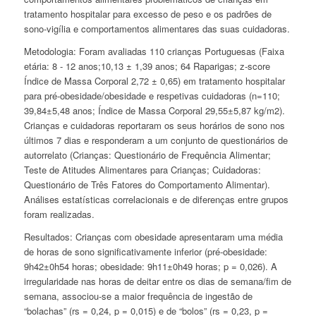
tratamento hospitalar para excesso de peso e os padrões de
sono-vigília e comportamentos alimentares das suas cuidadoras.
Metodologia:
Foram avaliadas 110 crianças Portuguesas (Faixa
etária: 8 - 12 anos;10,13 ± 1,39 anos; 64 Raparigas;
z-score
Índice de Massa Corporal 2,72 ± 0,65) em tratamento hospitalar
para pré-obesidade/obesidade e respetivas cuidadoras (n=110;
39,84±5,48 anos; Índice de Massa Corporal 29,55±5,87 kg/m
2
).
Crianças e cuidadoras reportaram os seus horários de sono nos
últimos 7 dias e responderam a um conjunto de questionários de
autorrelato (Crianças: Questionário de Frequência Alimentar;
Teste de Atitudes Alimentares para Crianças; Cuidadoras:
Questionário de Três Fatores do Comportamento Alimentar).
Análises estatísticas correlacionais e de diferenças entre grupos
foram realizadas.
Resultados:
Crianças com obesidade apresentaram uma média
de horas de sono significativamente inferior (pré-obesidade:
9h42±0h54 horas; obesidade: 9h11±0h49 horas; p = 0,026). A
irregularidade nas horas de deitar entre os dias de semana/fim de
semana, associou-se a maior frequência de ingestão de
“bolachas” (
r
s
= 0,24, p = 0,015) e de “bolos” (
r
s
= 0,23, p =