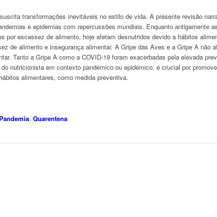
 suscita transformações inevitáveis no estilo de vida. A presente revisão narra
pandemias e epidemias com repercussões mundiais. Enquanto antigamente a
s por escassez de alimento, hoje afetam desnutridos devido a hábitos alime
sez de alimento e insegurança alimentar. A Gripe das Aves e a Gripe A não 
entar. Tanto a Gripe A como a COVID-19 foram exacerbadas pela elevada prev
o nutricionista em contexto pandémico ou epidémico, é crucial por promove
 hábitos alimentares, como medida preventiva.
Pandemia
,
Quarentena